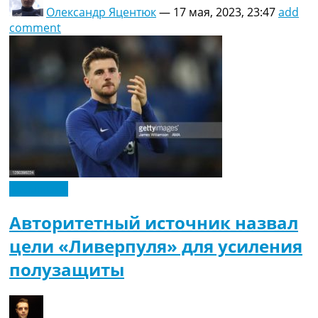
Олександр Яцентюк
—
17 мая, 2023, 23:47
add
comment
Эксклюзив
Авторитетный источник назвал
цели «Ливерпуля» для усиления
полузащиты