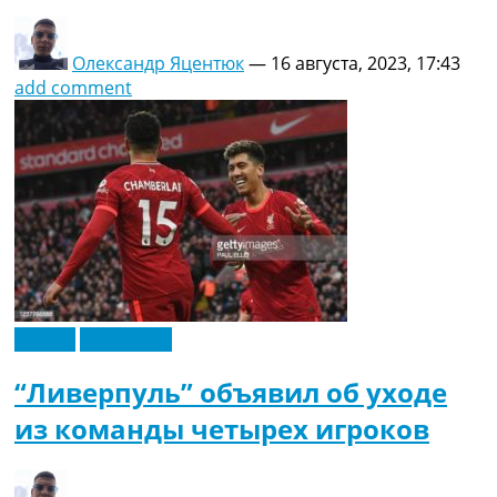
Олександр Яцентюк
—
16 августа, 2023, 17:43
add comment
Англия
Эксклюзив
“Ливерпуль” объявил об уходе
из команды четырех игроков