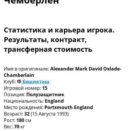
Коллективный прогноз
Турниры
Чемпионат Мира
Украина. Премьер-Лига
Статистика и карьера игрока.
Украина. Первая Лига
Результаты, контракт,
Лига Чемпионов
Англия. Премьер Лига
трансферная стоимость
Испания. Ла Лига
Другие Турниры >>>
Таблицы
Имя в оригигинале:
Alexander Mark David Oxlade-
Таблицы групп Чемпионата Мира
Chamberlain
Украина. Премьер-Лига
Клуб:
Бешикташ
Украина. Первая Лига
Игровой номер:
15
Лига Чемпионов. Таблицы групп
Позиция:
Полузащитник
Англия. Премьер-Лига
Национальность:
England
Испания. Ла Лига
Место рождения:
Portsmouth England
Все таблицы >>>
Возраст:
32
(15 Августа 1993)
Рейтинги
Рост:
180
см
Рейтинг стран УЕФА
Вес:
70
кг
Рейтинг клубов УЕФА