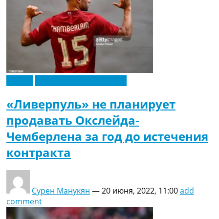
Англия
Футбольные трансферы
«Ливерпуль» не планирует
продавать Окслейда-
Чемберлена за год до истечения
контракта
Сурен Манукян
—
20 июня, 2022, 11:00
add
comment