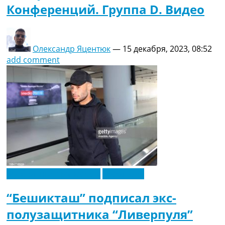
Конференций. Группа D. Видео
Олександр Яцентюк
—
15 декабря, 2023, 08:52
add comment
Футбольные трансферы
Эксклюзив
“Бешикташ” подписал экс-
полузащитника “Ливерпуля”