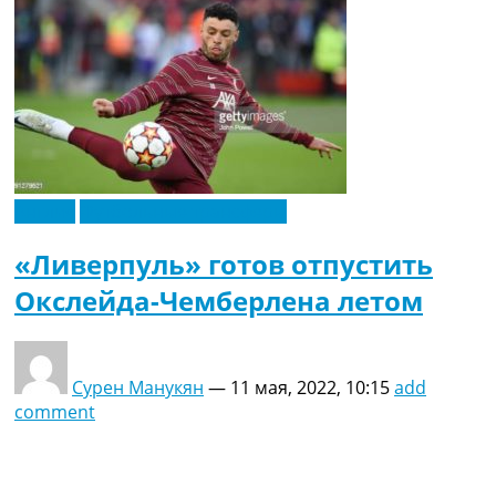
Англия
Футбольные трансферы
«Ливерпуль» готов отпустить
Окслейда-Чемберлена летом
Сурен Манукян
—
11 мая, 2022, 10:15
add
comment