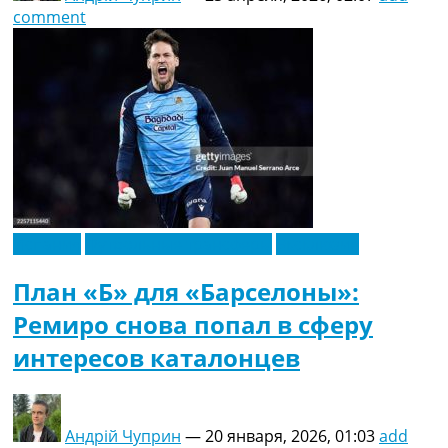
comment
Испания
Футбольные трансферы
Эксклюзив
План «Б» для «Барселоны»:
Ремиро снова попал в сферу
интересов каталонцев
Андрій Чуприн
—
20 января, 2026, 01:03
add