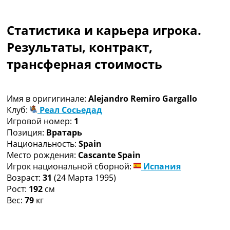
Коллективный прогноз
Турниры
Статистика и карьера игрока.
Чемпионат Мира
Украина. Премьер-Лига
Результаты, контракт,
Украина. Первая Лига
трансферная стоимость
Лига Чемпионов
Англия. Премьер Лига
Испания. Ла Лига
Имя в оригигинале:
Alejandro Remiro Gargallo
Другие Турниры >>>
Клуб:
Реал Сосьедад
Таблицы
Игровой номер:
1
Таблицы групп Чемпионата Мира
Позиция:
Вратарь
Украина. Премьер-Лига
Национальность:
Spain
Украина. Первая Лига
Место рождения:
Cascante Spain
Лига Чемпионов. Таблицы групп
Игрок национальной сборной:
Испания
Англия. Премьер-Лига
Возраст:
31
(24 Марта 1995)
Испания. Ла Лига
Рост:
192
см
Все таблицы >>>
Вес:
79
кг
Рейтинги
Рейтинг стран УЕФА
Рейтинг клубов УЕФА