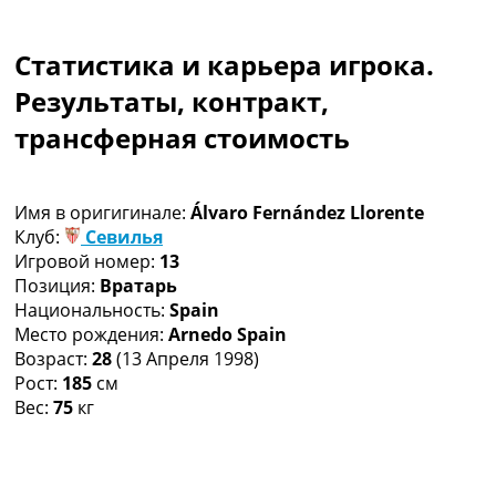
Коллективный прогноз
Турниры
Статистика и карьера игрока.
Чемпионат Мира
Украина. Премьер-Лига
Результаты, контракт,
Украина. Первая Лига
трансферная стоимость
Лига Чемпионов
Англия. Премьер Лига
Испания. Ла Лига
Имя в оригигинале:
Álvaro Fernández Llorente
Другие Турниры >>>
Клуб:
Севилья
Таблицы
Игровой номер:
13
Таблицы групп Чемпионата Мира
Позиция:
Вратарь
Украина. Премьер-Лига
Национальность:
Spain
Украина. Первая Лига
Место рождения:
Arnedo Spain
Лига Чемпионов. Таблицы групп
Возраст:
28
(13 Апреля 1998)
Англия. Премьер-Лига
Рост:
185
см
Испания. Ла Лига
Вес:
75
кг
Все таблицы >>>
Рейтинги
Рейтинг стран УЕФА
Рейтинг клубов УЕФА