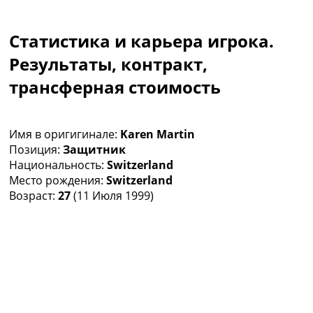
Коллективный прогноз
Турниры
Статистика и карьера игрока.
Чемпионат Мира
Украина. Премьер-Лига
Результаты, контракт,
Украина. Первая Лига
трансферная стоимость
Лига Чемпионов
Англия. Премьер Лига
Испания. Ла Лига
Имя в оригигинале:
Karen Martin
Другие Турниры >>>
Позиция:
Защитник
Таблицы
Национальность:
Switzerland
Таблицы групп Чемпионата Мира
Место рождения:
Switzerland
Украина. Премьер-Лига
Возраст:
27
(11 Июля 1999)
Украина. Первая Лига
Лига Чемпионов. Таблицы групп
Англия. Премьер-Лига
Испания. Ла Лига
Все таблицы >>>
Рейтинги
Рейтинг стран УЕФА
Рейтинг клубов УЕФА