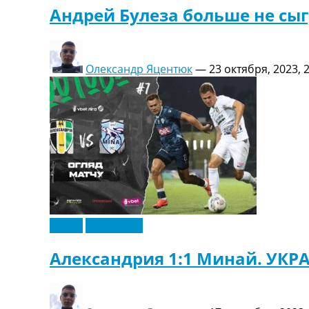
Андрей Булеза больше не сыг
Олександр Яцентюк
—
23 октября, 2023, 
Видео
Эксклюзив
Александрия 1:1 Минай. УКР