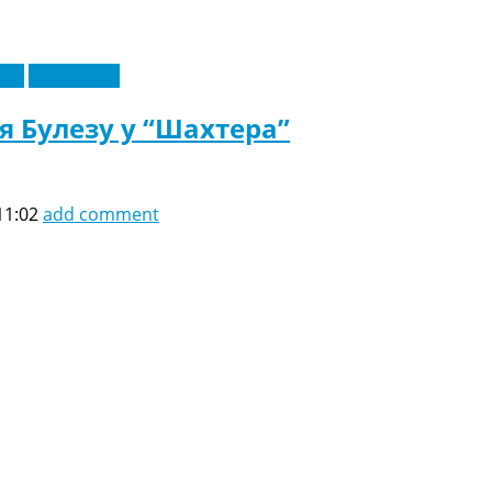
еры
Эксклюзив
 Булезу у “Шахтера”
11:02
add comment