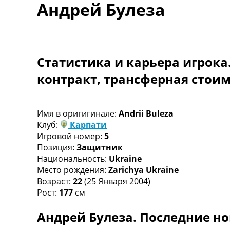
Андрей Булеза
Турниры
Чемпионат Мира
Украина. Премьер-Лига
Украина. Первая Лига
Лига Чемпионов
Статистика и карьера игрока
Англия. Премьер Лига
контракт, трансферная стои
Испания. Ла Лига
Другие Турниры >>>
Таблицы
Таблицы групп Чемпионата Мира
Имя в оригигинале:
Andrii Buleza
Украина. Премьер-Лига
Клуб:
Карпати
Украина. Первая Лига
Игровой номер:
5
Лига Чемпионов. Таблицы групп
Позиция:
Защитник
Англия. Премьер-Лига
Национальность:
Ukraine
Испания. Ла Лига
Место рождения:
Zarichya Ukraine
Все таблицы >>>
Возраст:
22
(25 Января 2004)
Рейтинги
Рост:
177
см
Рейтинг стран УЕФА
Андрей Булеза. Последние но
Рейтинг клубов УЕФА
Рейтинг ФИФА