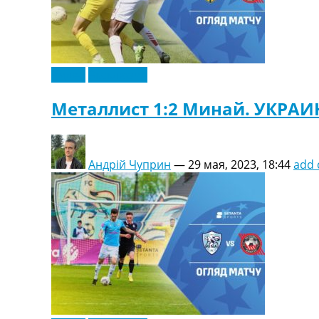
Видео
Эксклюзив
Металлист 1:2 Минай. УКРАИ
Андрій Чуприн
—
29 мая, 2023, 18:44
add