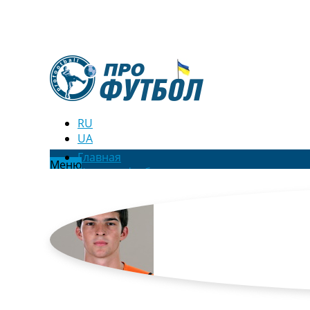
RU
UA
Главная
Меню
Новости футбола
Видео
Трансферы
Новости футбола Украины
Последние комментарии
Конкурс прогнозов
Логин
Рейтинги
Правила
Коллективный прогноз