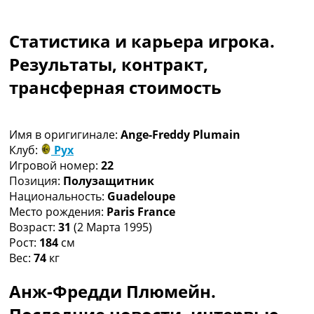
Коллективный прогноз
Турниры
Статистика и карьера игрока.
Чемпионат Мира
Украина. Премьер-Лига
Результаты, контракт,
Украина. Первая Лига
трансферная стоимость
Лига Чемпионов
Англия. Премьер Лига
Испания. Ла Лига
Имя в оригигинале:
Ange-Freddy Plumain
Другие Турниры >>>
Клуб:
Рух
Таблицы
Игровой номер:
22
Таблицы групп Чемпионата Мира
Позиция:
Полузащитник
Украина. Премьер-Лига
Национальность:
Guadeloupe
Украина. Первая Лига
Место рождения:
Paris France
Лига Чемпионов. Таблицы групп
Возраст:
31
(2 Марта 1995)
Англия. Премьер-Лига
Рост:
184
см
Испания. Ла Лига
Вес:
74
кг
Все таблицы >>>
Рейтинги
Анж-Фредди Плюмейн.
Рейтинг стран УЕФА
Рейтинг клубов УЕФА