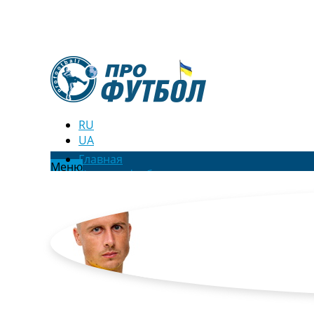
RU
UA
Главная
Меню
Новости футбола
Видео
Трансферы
Новости футбола Украины
Последние комментарии
Конкурс прогнозов
Логин
Рейтинги
Правила
Коллективный прогноз