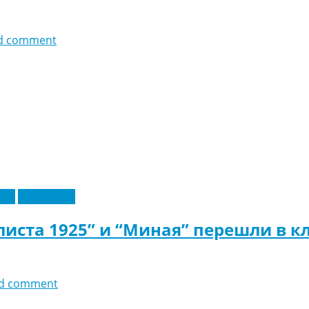
d comment
еры
Эксклюзив
иста 1925” и “Миная” перешли в к
d comment