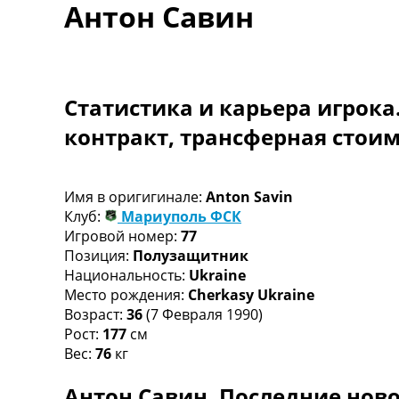
Антон Савин
Турниры
Чемпионат Мира
Украина. Премьер-Лига
Украина. Первая Лига
Лига Чемпионов
Статистика и карьера игрока
Англия. Премьер Лига
контракт, трансферная стои
Испания. Ла Лига
Другие Турниры >>>
Таблицы
Таблицы групп Чемпионата Мира
Имя в оригигинале:
Anton Savin
Украина. Премьер-Лига
Клуб:
Мариуполь ФСК
Украина. Первая Лига
Игровой номер:
77
Лига Чемпионов. Таблицы групп
Позиция:
Полузащитник
Англия. Премьер-Лига
Национальность:
Ukraine
Испания. Ла Лига
Место рождения:
Cherkasy Ukraine
Все таблицы >>>
Возраст:
36
(7 Февраля 1990)
Рейтинги
Рост:
177
см
Рейтинг стран УЕФА
Вес:
76
кг
Рейтинг клубов УЕФА
Антон Савин. Последние ново
Рейтинг ФИФА