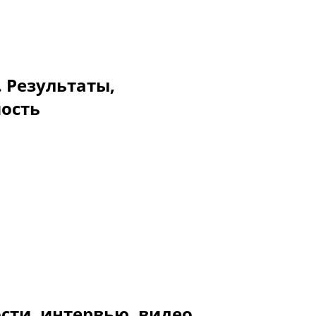
. Результаты,
мость
сти, интервью, видео