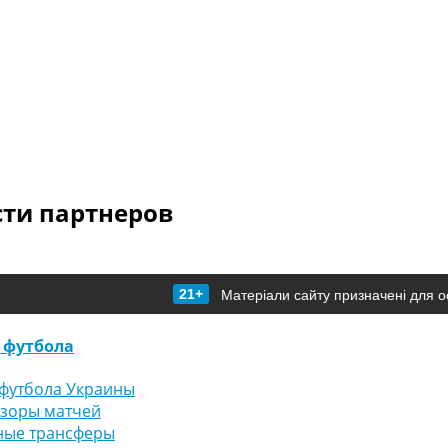
сти партнеров
21+
Матеріали сайту призначені для о
 футбола
футбола Украины
бзоры матчей
ные трансферы