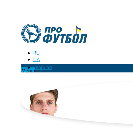
RU
UA
Главная
Меню
Новости футбола
Видео
Трансферы
Новости футбола Украины
Последние комментарии
Конкурс прогнозов
Логин
Рейтинги
Правила
Коллективный прогноз