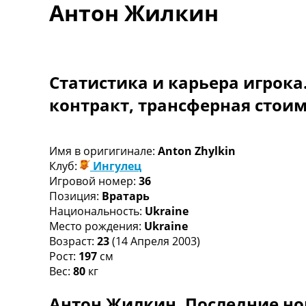
Антон Жилкин
Турниры
Чемпионат Мира
Украина. Премьер-Лига
Украина. Первая Лига
Лига Чемпионов
Статистика и карьера игрока
Англия. Премьер Лига
контракт, трансферная стои
Испания. Ла Лига
Другие Турниры >>>
Таблицы
Таблицы групп Чемпионата Мира
Имя в оригигинале:
Anton Zhylkin
Украина. Премьер-Лига
Клуб:
Ингулец
Украина. Первая Лига
Игровой номер:
36
Лига Чемпионов. Таблицы групп
Позиция:
Вратарь
Англия. Премьер-Лига
Национальность:
Ukraine
Испания. Ла Лига
Место рождения:
Ukraine
Все таблицы >>>
Возраст:
23
(14 Апреля 2003)
Рейтинги
Рост:
197
см
Рейтинг стран УЕФА
Вес:
80
кг
Рейтинг клубов УЕФА
Антон Жилкин. Последние но
Рейтинг ФИФА