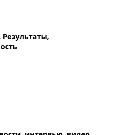
. Результаты,
мость
вости, интервью, видео