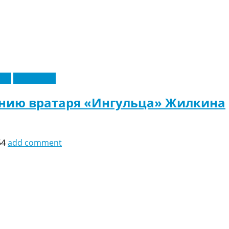
еры
Эксклюзив
анию вратаря «Ингульца» Жилкина
54
add comment