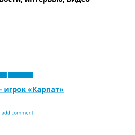
еры
Эксклюзив
 игрок «Карпат»
2
add comment