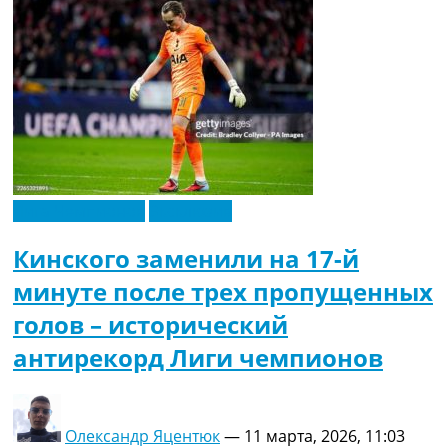
Лига Чемпионов
Эксклюзив
Кинского заменили на 17-й
минуте после трех пропущенных
голов – исторический
антирекорд Лиги чемпионов
Олександр Яцентюк
—
11 марта, 2026, 11:03