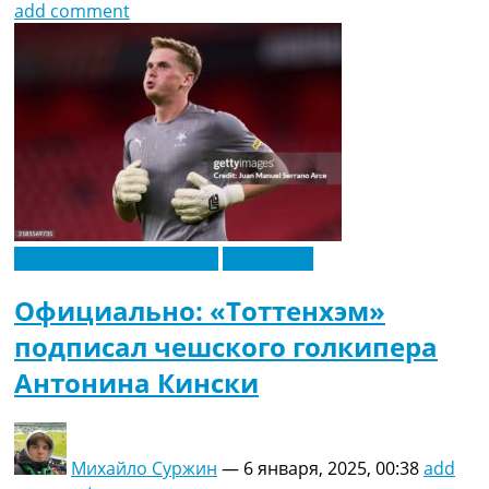
add comment
Футбольные трансферы
Эксклюзив
Официально: «Тоттенхэм»
подписал чешского голкипера
Антонина Кински
Михайло Суржин
—
6 января, 2025, 00:38
add