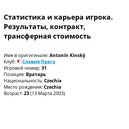
Коллективный прогноз
Турниры
Статистика и карьера игрока.
Чемпионат Мира
Украина. Премьер-Лига
Результаты, контракт,
Украина. Первая Лига
трансферная стоимость
Лига Чемпионов
Англия. Премьер Лига
Испания. Ла Лига
Имя в оригигинале:
Antonín Kinský
Другие Турниры >>>
Клуб:
Славия Прага
Таблицы
Игровой номер:
31
Таблицы групп Чемпионата Мира
Позиция:
Вратарь
Украина. Премьер-Лига
Национальность:
Czechia
Украина. Первая Лига
Место рождения:
Czechia
Лига Чемпионов. Таблицы групп
Возраст:
23
(13 Марта 2003)
Англия. Премьер-Лига
Испания. Ла Лига
Все таблицы >>>
Рейтинги
Рейтинг стран УЕФА
Рейтинг клубов УЕФА