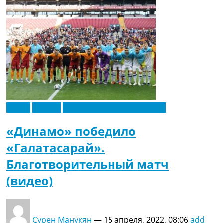
Видео
Европа
Новости футбола Украины
«Динамо» победило
«Галатасарай».
Благотворительный матч
(видео)
Сурен Манукян
—
15 апреля, 2022, 08:06
add