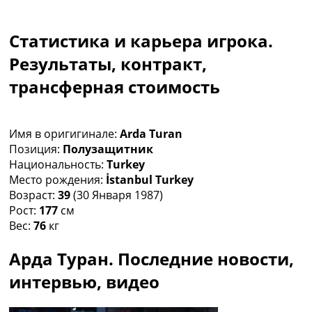
Коллективный прогноз
Турниры
Статистика и карьера игрока.
Чемпионат Мира
Украина. Премьер-Лига
Результаты, контракт,
Украина. Первая Лига
трансферная стоимость
Лига Чемпионов
Англия. Премьер Лига
Испания. Ла Лига
Имя в оригигинале:
Arda Turan
Другие Турниры >>>
Позиция:
Полузащитник
Таблицы
Национальность:
Turkey
Таблицы групп Чемпионата Мира
Место рождения:
İstanbul Turkey
Украина. Премьер-Лига
Возраст:
39
(30 Января 1987)
Украина. Первая Лига
Рост:
177
см
Лига Чемпионов. Таблицы групп
Вес:
76
кг
Англия. Премьер-Лига
Испания. Ла Лига
Арда Туран. Последние новости,
Все таблицы >>>
Рейтинги
интервью, видео
Рейтинг стран УЕФА
Рейтинг клубов УЕФА