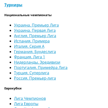
Турниры
Национальные чемпионаты
Украина. Премьер Лига
Украина. Первая Лига
Англия. Премьер Лига
Испания. Примера
Италия. Серия А
Германия. Бундеслига
Франция. Лига 1
Нидерланды. Эредивизи
Португалия. Примейра Лига
Турция. Суперлига
Россия. Премьер-лига
Еврокубки
Лига Чемпионов
Лига Европы