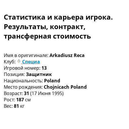
Коллективный прогноз
Турниры
Статистика и карьера игрока.
Чемпионат Мира
Украина. Премьер-Лига
Результаты, контракт,
Украина. Первая Лига
трансферная стоимость
Лига Чемпионов
Англия. Премьер Лига
Испания. Ла Лига
Имя в оригигинале:
Arkadiusz Reca
Другие Турниры >>>
Клуб:
Специа
Таблицы
Игровой номер:
13
Таблицы групп Чемпионата Мира
Позиция:
Защитник
Украина. Премьер-Лига
Национальность:
Poland
Украина. Первая Лига
Место рождения:
Chojnicach Poland
Лига Чемпионов. Таблицы групп
Возраст:
31
(17 Июня 1995)
Англия. Премьер-Лига
Рост:
187
см
Испания. Ла Лига
Вес:
81
кг
Все таблицы >>>
Рейтинги
Рейтинг стран УЕФА
Рейтинг клубов УЕФА