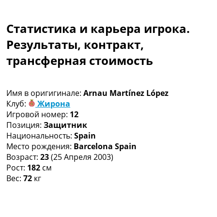
Коллективный прогноз
Турниры
Статистика и карьера игрока.
Чемпионат Мира
Украина. Премьер-Лига
Результаты, контракт,
Украина. Первая Лига
трансферная стоимость
Лига Чемпионов
Англия. Премьер Лига
Испания. Ла Лига
Имя в оригигинале:
Arnau Martínez López
Другие Турниры >>>
Клуб:
Жирона
Таблицы
Игровой номер:
12
Таблицы групп Чемпионата Мира
Позиция:
Защитник
Украина. Премьер-Лига
Национальность:
Spain
Украина. Первая Лига
Место рождения:
Barcelona Spain
Лига Чемпионов. Таблицы групп
Возраст:
23
(25 Апреля 2003)
Англия. Премьер-Лига
Рост:
182
см
Испания. Ла Лига
Вес:
72
кг
Все таблицы >>>
Рейтинги
Рейтинг стран УЕФА
Рейтинг клубов УЕФА