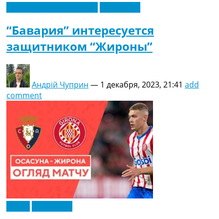
Футбольные трансферы
Эксклюзив
“Бавария” интересуется
защитником “Жироны”
Андрій Чуприн
—
1 декабря, 2023, 21:41
add
comment
Видео
Эксклюзив