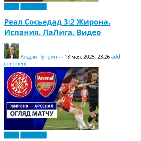
Видео
Эксклюзив
Реал Сосьедад 3:2 Жирона.
Испания. ЛаЛига. Видео
Андрій Чуприн
—
18 мая, 2025, 23:26
add
comment
Видео
Эксклюзив