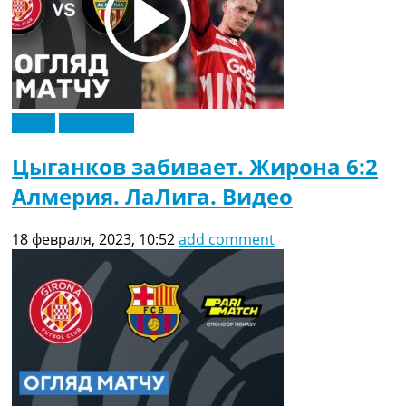
Видео
Эксклюзив
Цыганков забивает. Жирона 6:2
Алмерия. ЛаЛига. Видео
18 февраля, 2023, 10:52
add comment