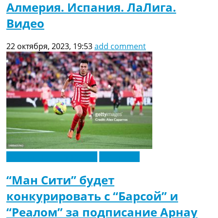
Алмерия. Испания. ЛаЛига.
Видео
22 октября, 2023, 19:53
add comment
Футбольные трансферы
Эксклюзив
“Ман Сити” будет
конкурировать с “Барсой” и
“Реалом” за подписание Арнау