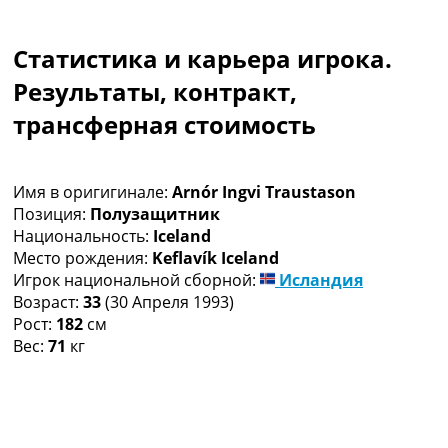
Коллективный прогноз
Турниры
Статистика и карьера игрока.
Чемпионат Мира
Украина. Премьер-Лига
Результаты, контракт,
Украина. Первая Лига
трансферная стоимость
Лига Чемпионов
Англия. Премьер Лига
Испания. Ла Лига
Имя в оригигинале:
Arnór Ingvi Traustason
Другие Турниры >>>
Позиция:
Полузащитник
Таблицы
Национальность:
Iceland
Таблицы групп Чемпионата Мира
Место рождения:
Keflavík Iceland
Украина. Премьер-Лига
Игрок национальной сборной:
Исландия
Украина. Первая Лига
Возраст:
33
(30 Апреля 1993)
Лига Чемпионов. Таблицы групп
Рост:
182
см
Англия. Премьер-Лига
Вес:
71
кг
Испания. Ла Лига
Все таблицы >>>
Рейтинги
Рейтинг стран УЕФА
Рейтинг клубов УЕФА