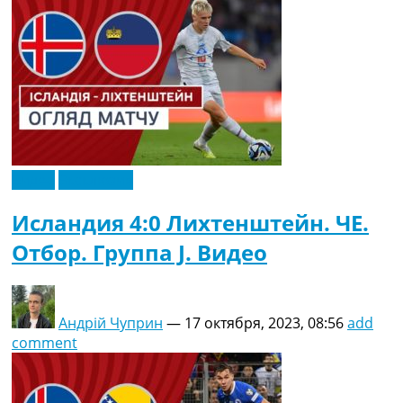
Видео
Эксклюзив
Исландия 4:0 Лихтенштейн. ЧЕ.
Отбор. Группа J. Видео
Андрій Чуприн
—
17 октября, 2023, 08:56
add
comment