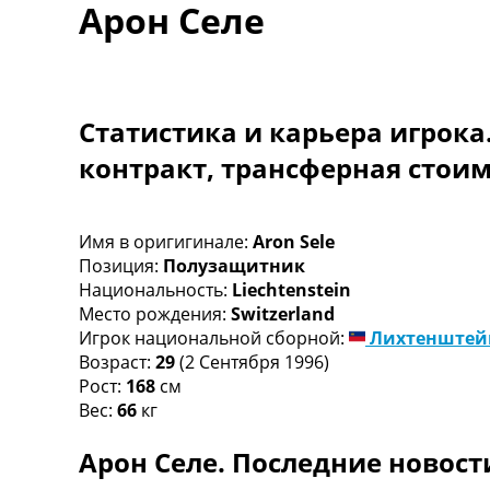
Арон Селе
Турниры
Чемпионат Мира
Украина. Премьер-Лига
Украина. Первая Лига
Лига Чемпионов
Статистика и карьера игрока
Англия. Премьер Лига
контракт, трансферная стои
Испания. Ла Лига
Другие Турниры >>>
Таблицы
Таблицы групп Чемпионата Мира
Имя в оригигинале:
Aron Sele
Украина. Премьер-Лига
Позиция:
Полузащитник
Украина. Первая Лига
Национальность:
Liechtenstein
Лига Чемпионов. Таблицы групп
Место рождения:
Switzerland
Англия. Премьер-Лига
Игрок национальной сборной:
Лихтенштей
Испания. Ла Лига
Возраст:
29
(2 Сентября 1996)
Все таблицы >>>
Рост:
168
см
Рейтинги
Вес:
66
кг
Рейтинг стран УЕФА
Арон Селе. Последние новост
Рейтинг клубов УЕФА
Рейтинг ФИФА