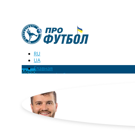
RU
UA
Главная
Меню
Новости футбола
Видео
Трансферы
Новости футбола Украины
Последние комментарии
Конкурс прогнозов
Логин
Рейтинги
Правила
Коллективный прогноз