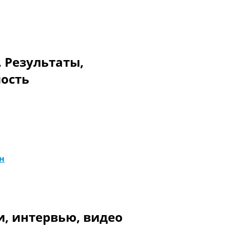
. Результаты,
мость
н
и, интервью, видео