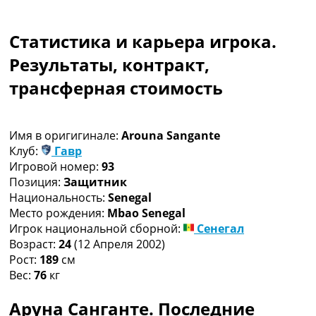
Коллективный прогноз
Турниры
Статистика и карьера игрока.
Чемпионат Мира
Украина. Премьер-Лига
Результаты, контракт,
Украина. Первая Лига
трансферная стоимость
Лига Чемпионов
Англия. Премьер Лига
Испания. Ла Лига
Имя в оригигинале:
Arouna Sangante
Другие Турниры >>>
Клуб:
Гавр
Таблицы
Игровой номер:
93
Таблицы групп Чемпионата Мира
Позиция:
Защитник
Украина. Премьер-Лига
Национальность:
Senegal
Украина. Первая Лига
Место рождения:
Mbao Senegal
Лига Чемпионов. Таблицы групп
Игрок национальной сборной:
Сенегал
Англия. Премьер-Лига
Возраст:
24
(12 Апреля 2002)
Испания. Ла Лига
Рост:
189
см
Все таблицы >>>
Вес:
76
кг
Рейтинги
Рейтинг стран УЕФА
Аруна Санганте. Последние
Рейтинг клубов УЕФА