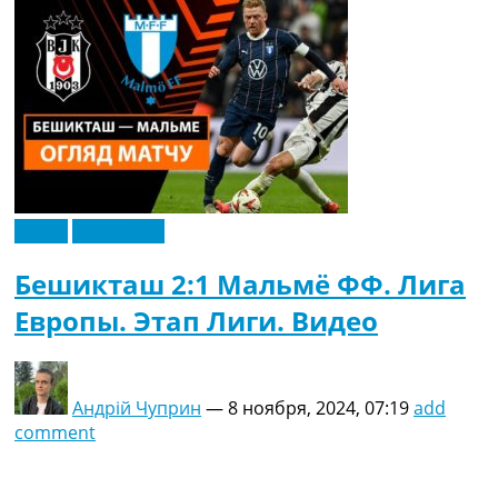
Видео
Эксклюзив
Бешикташ 2:1 Мальмё ФФ. Лига
Европы. Этап Лиги. Видео
Андрій Чуприн
—
8 ноября, 2024, 07:19
add
comment