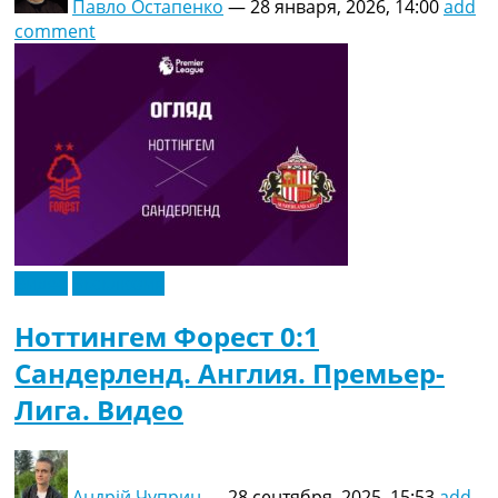
Павло Остапенко
—
28 января, 2026, 14:00
add
comment
Видео
Эксклюзив
Ноттингем Форест 0:1
Сандерленд. Англия. Премьер-
Лига. Видео
Андрій Чуприн
—
28 сентября, 2025, 15:53
add