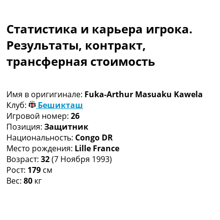
Коллективный прогноз
Турниры
Статистика и карьера игрока.
Чемпионат Мира
Украина. Премьер-Лига
Результаты, контракт,
Украина. Первая Лига
трансферная стоимость
Лига Чемпионов
Англия. Премьер Лига
Испания. Ла Лига
Имя в оригигинале:
Fuka-Arthur Masuaku Kawela
Другие Турниры >>>
Клуб:
Бешикташ
Таблицы
Игровой номер:
26
Таблицы групп Чемпионата Мира
Позиция:
Защитник
Украина. Премьер-Лига
Национальность:
Congo DR
Украина. Первая Лига
Место рождения:
Lille France
Лига Чемпионов. Таблицы групп
Возраст:
32
(7 Ноября 1993)
Англия. Премьер-Лига
Рост:
179
см
Испания. Ла Лига
Вес:
80
кг
Все таблицы >>>
Рейтинги
Рейтинг стран УЕФА
Рейтинг клубов УЕФА