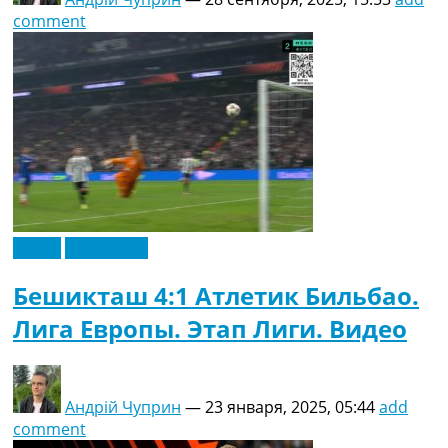
comment
Видео
Эксклюзив
Бешикташ 4:1 Атлетик Бильбао.
Лига Европы. Этап Лиги. Видео
Андрій Чуприн
—
23 января, 2025, 05:44
add
comment