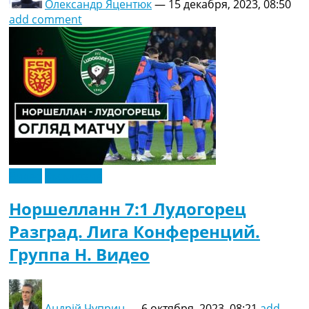
Олександр Яцентюк
—
15 декабря, 2023, 08:50
add comment
Видео
Эксклюзив
Норшелланн 7:1 Лудогорец
Разград. Лига Конференций.
Группа H. Видео
Андрій Чуприн
—
6 октября, 2023, 08:21
add