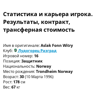
Коллективный прогноз
Турниры
Статистика и карьера игрока.
Чемпионат Мира
Украина. Премьер-Лига
Результаты, контракт,
Украина. Первая Лига
трансферная стоимость
Лига Чемпионов
Англия. Премьер Лига
Испания. Ла Лига
Имя в оригигинале:
Aslak Fonn Witry
Другие Турниры >>>
Клуб:
Лудогорец Разград
Таблицы
Игровой номер:
16
Таблицы групп Чемпионата Мира
Позиция:
Защитник
Украина. Премьер-Лига
Национальность:
Norway
Украина. Первая Лига
Место рождения:
Trondheim Norway
Лига Чемпионов. Таблицы групп
Возраст:
30
(10 Марта 1996)
Англия. Премьер-Лига
Рост:
178
см
Испания. Ла Лига
Вес:
67
кг
Все таблицы >>>
Рейтинги
Рейтинг стран УЕФА
Рейтинг клубов УЕФА