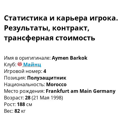
Коллективный прогноз
Турниры
Статистика и карьера игрока.
Чемпионат Мира
Украина. Премьер-Лига
Результаты, контракт,
Украина. Первая Лига
трансферная стоимость
Лига Чемпионов
Англия. Премьер Лига
Испания. Ла Лига
Имя в оригигинале:
Aymen Barkok
Другие Турниры >>>
Клуб:
Майнц
Таблицы
Игровой номер:
4
Таблицы групп Чемпионата Мира
Позиция:
Полузащитник
Украина. Премьер-Лига
Национальность:
Morocco
Украина. Первая Лига
Место рождения:
Frankfurt am Main Germany
Лига Чемпионов. Таблицы групп
Возраст:
28
(21 Мая 1998)
Англия. Премьер-Лига
Рост:
188
см
Испания. Ла Лига
Вес:
82
кг
Все таблицы >>>
Рейтинги
Рейтинг стран УЕФА
Рейтинг клубов УЕФА