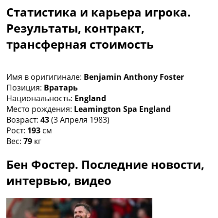
Рейтинг ФИФА
Статистика и карьера игрока.
ТВ программа
Результаты, контракт,
RU
трансферная стоимость
UA
Categories
Имя в оригигинале:
Benjamin Anthony Foster
Главная
Позиция:
Вратарь
Новости футбола
Национальность:
England
Видео
Место рождения:
Leamington Spa England
Трансферы
Возраст:
43
(3 Апреля 1983)
Новости футбола Украины
Рост:
193
см
Последние комментарии
Вес:
79
кг
Конкурс прогнозов
Логин
Бен Фостер. Последние новости,
Рейтинги
интервью, видео
Правила
Коллективный прогноз
Турниры
Чемпионат Мира