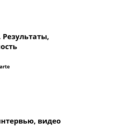
. Результаты,
мость
arte
интервью, видео