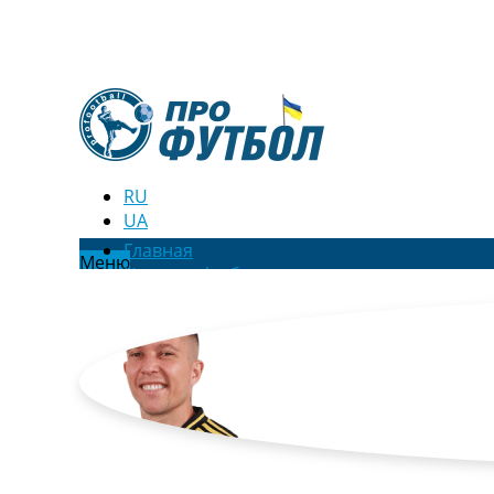
RU
UA
Главная
Меню
Новости футбола
Видео
Трансферы
Новости футбола Украины
Последние комментарии
Конкурс прогнозов
Логин
Рейтинги
Правила
Коллективный прогноз