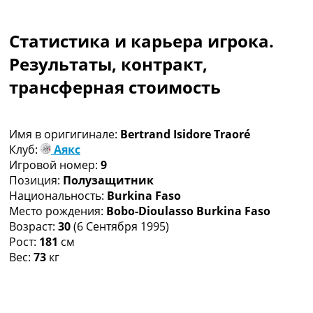
Коллективный прогноз
Турниры
Статистика и карьера игрока.
Чемпионат Мира
Украина. Премьер-Лига
Результаты, контракт,
Украина. Первая Лига
трансферная стоимость
Лига Чемпионов
Англия. Премьер Лига
Испания. Ла Лига
Имя в оригигинале:
Bertrand Isidore Traoré
Другие Турниры >>>
Клуб:
Аякс
Таблицы
Игровой номер:
9
Таблицы групп Чемпионата Мира
Позиция:
Полузащитник
Украина. Премьер-Лига
Национальность:
Burkina Faso
Украина. Первая Лига
Место рождения:
Bobo-Dioulasso Burkina Faso
Лига Чемпионов. Таблицы групп
Возраст:
30
(6 Сентября 1995)
Англия. Премьер-Лига
Рост:
181
см
Испания. Ла Лига
Вес:
73
кг
Все таблицы >>>
Рейтинги
Рейтинг стран УЕФА
Рейтинг клубов УЕФА