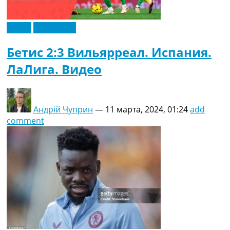
Видео
Эксклюзив
Бетис 2:3 Вильярреал. Испания.
ЛаЛига. Видео
Андрій Чуприн
—
11 марта, 2024, 01:24
add
comment