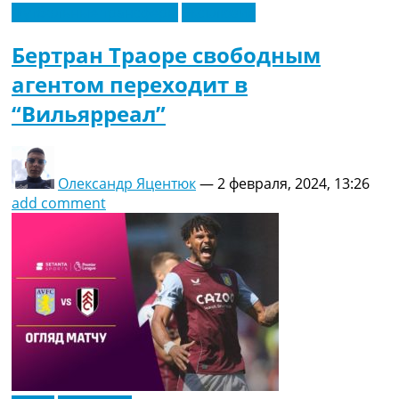
Футбольные трансферы
Эксклюзив
Бертран Траоре свободным
агентом переходит в
“Вильярреал”
Олександр Яцентюк
—
2 февраля, 2024, 13:26
add comment