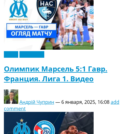
Видео
Эксклюзив
Олимпик Марсель 5:1 Гавр.
Франция. Лига 1. Видео
Андрій Чуприн
—
6 января, 2025, 16:08
add
comment