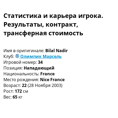
Коллективный прогноз
Турниры
Статистика и карьера игрока.
Чемпионат Мира
Украина. Премьер-Лига
Результаты, контракт,
Украина. Первая Лига
трансферная стоимость
Лига Чемпионов
Англия. Премьер Лига
Испания. Ла Лига
Имя в оригигинале:
Bilal Nadir
Другие Турниры >>>
Клуб:
Олимпик Марсель
Таблицы
Игровой номер:
34
Таблицы групп Чемпионата Мира
Позиция:
Нападающий
Украина. Премьер-Лига
Национальность:
France
Украина. Первая Лига
Место рождения:
Nice France
Лига Чемпионов. Таблицы групп
Возраст:
22
(28 Ноября 2003)
Англия. Премьер-Лига
Рост:
172
см
Испания. Ла Лига
Вес:
65
кг
Все таблицы >>>
Рейтинги
Рейтинг стран УЕФА
Рейтинг клубов УЕФА