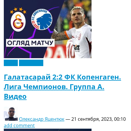
Видео
Эксклюзив
Галатасарай 2:2 ФК Копенгаген.
Лига Чемпионов. Группа A.
Видео
Олександр Яцентюк
—
21 сентября, 2023, 00:10
add comment