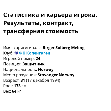
Коллективный прогноз
Турниры
Статистика и карьера игрока.
Чемпионат Мира
Украина. Премьер-Лига
Результаты, контракт,
Украина. Первая Лига
трансферная стоимость
Лига Чемпионов
Англия. Премьер Лига
Испания. Ла Лига
Имя в оригигинале:
Birger Solberg Meling
Другие Турниры >>>
Клуб:
ФК Копенгаген
Таблицы
Игровой номер:
24
Таблицы групп Чемпионата Мира
Позиция:
Защитник
Украина. Премьер-Лига
Национальность:
Norway
Украина. Первая Лига
Место рождения:
Stavanger Norway
Лига Чемпионов. Таблицы групп
Возраст:
31
(17 Декабря 1994)
Англия. Премьер-Лига
Рост:
173
см
Испания. Ла Лига
Вес:
64
кг
Все таблицы >>>
Рейтинги
Рейтинг стран УЕФА
Рейтинг клубов УЕФА