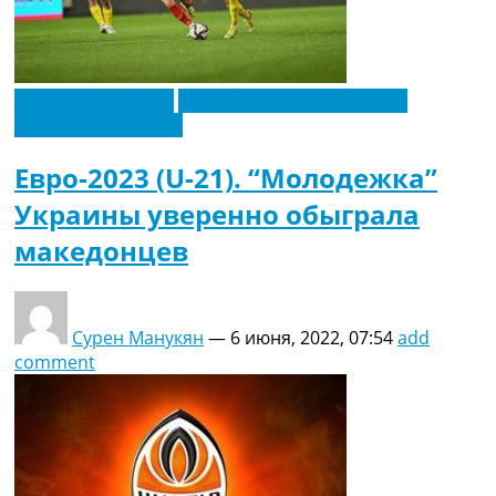
Восточная Европа
Новости футбола Украины
Чемпионат Европы
Евро-2023 (U-21). “Молодежка”
Украины уверенно обыграла
македонцев
Сурен Манукян
—
6 июня, 2022, 07:54
add
comment