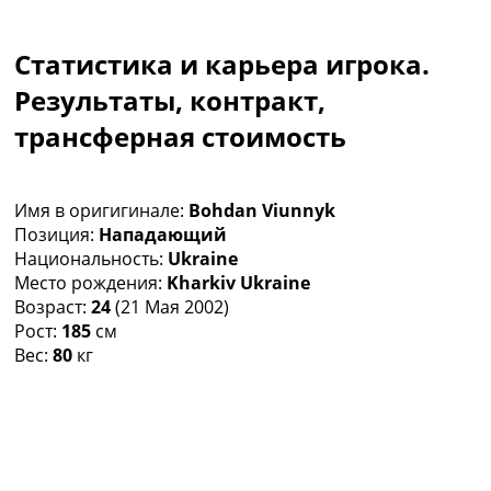
Коллективный прогноз
Турниры
Статистика и карьера игрока.
Чемпионат Мира
Украина. Премьер-Лига
Результаты, контракт,
Украина. Первая Лига
трансферная стоимость
Лига Чемпионов
Англия. Премьер Лига
Испания. Ла Лига
Имя в оригигинале:
Bohdan Viunnyk
Другие Турниры >>>
Позиция:
Нападающий
Таблицы
Национальность:
Ukraine
Таблицы групп Чемпионата Мира
Место рождения:
Kharkiv Ukraine
Украина. Премьер-Лига
Возраст:
24
(21 Мая 2002)
Украина. Первая Лига
Рост:
185
см
Лига Чемпионов. Таблицы групп
Вес:
80
кг
Англия. Премьер-Лига
Испания. Ла Лига
Все таблицы >>>
Рейтинги
Рейтинг стран УЕФА
Рейтинг клубов УЕФА