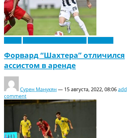
Европа
Новости футбола Украины
Эксклюзив
Форвард “Шахтера” отличился
ассистом в аренде
Сурен Манукян
—
15 августа, 2022, 08:06
add
comment