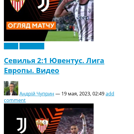
Видео
Эксклюзив
Севилья 2:1 Ювентус. Лига
Европы. Видео
Андрій Чуприн
—
19 мая, 2023, 02:49
add
comment