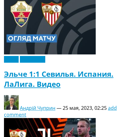
Видео
Эксклюзив
Эльче 1:1 Севилья. Испания.
ЛаЛига. Видео
Андрій Чуприн
—
25 мая, 2023, 02:25
add
comment