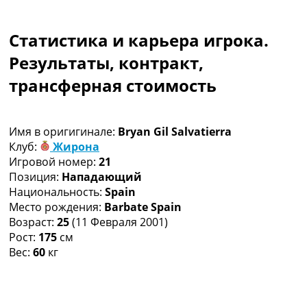
Коллективный прогноз
Турниры
Статистика и карьера игрока.
Чемпионат Мира
Украина. Премьер-Лига
Результаты, контракт,
Украина. Первая Лига
трансферная стоимость
Лига Чемпионов
Англия. Премьер Лига
Испания. Ла Лига
Имя в оригигинале:
Bryan Gil Salvatierra
Другие Турниры >>>
Клуб:
Жирона
Таблицы
Игровой номер:
21
Таблицы групп Чемпионата Мира
Позиция:
Нападающий
Украина. Премьер-Лига
Национальность:
Spain
Украина. Первая Лига
Место рождения:
Barbate Spain
Лига Чемпионов. Таблицы групп
Возраст:
25
(11 Февраля 2001)
Англия. Премьер-Лига
Рост:
175
см
Испания. Ла Лига
Вес:
60
кг
Все таблицы >>>
Рейтинги
Рейтинг стран УЕФА
Рейтинг клубов УЕФА