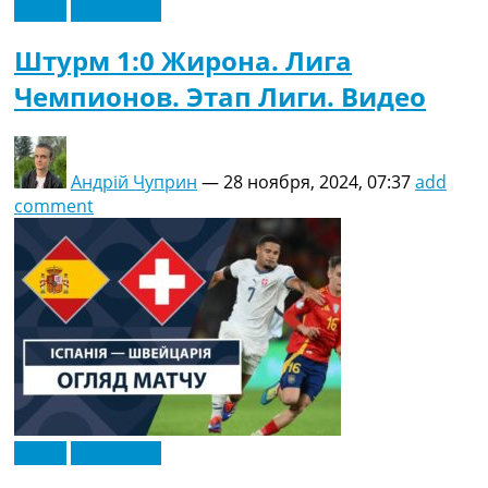
Видео
Эксклюзив
Штурм 1:0 Жирона. Лига
Чемпионов. Этап Лиги. Видео
Андрій Чуприн
—
28 ноября, 2024, 07:37
add
comment
Видео
Эксклюзив