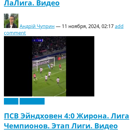
ЛаЛига. Видео
Андрій Чуприн
—
11 ноября, 2024, 02:17
add
comment
Видео
Эксклюзив
ПСВ Эйндховен 4:0 Жирона. Лига
Чемпионов. Этап Лиги. Видео