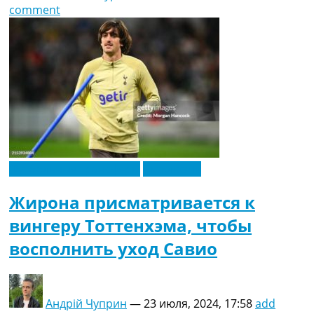
comment
Футбольные трансферы
Эксклюзив
Жирона присматривается к
вингеру Тоттенхэма, чтобы
восполнить уход Савио
Андрій Чуприн
—
23 июля, 2024, 17:58
add