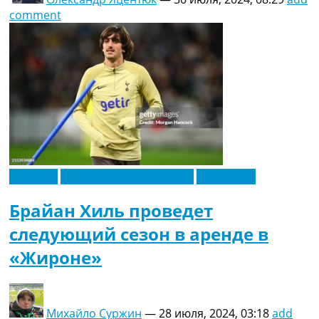
comment
Испания
Футбольные трансферы
Эксклюзив
Брайан Хиль проведет
следующий сезон в аренде в
«Жироне»
Михайло Суржин
—
28 июля, 2024, 03:18
add