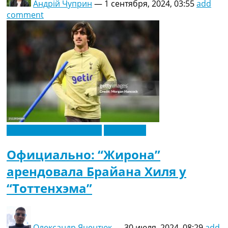
Андрій Чуприн
—
1 сентября, 2024, 03:55
add
comment
Футбольные трансферы
Эксклюзив
Официально: “Жирона”
арендовала Брайана Хиля у
“Тоттенхэма”
Олександр Яцентюк
—
30 июля, 2024, 08:29
add