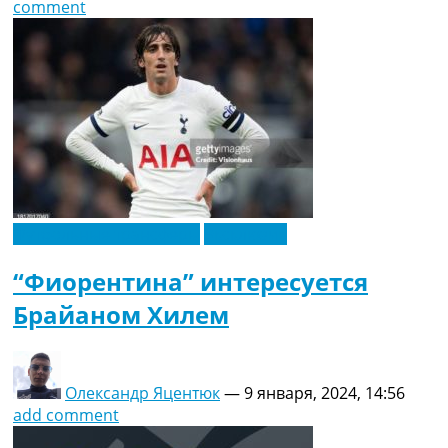
comment
Футбольные трансферы
Эксклюзив
“Фиорентина” интересуется
Брайаном Хилем
Олександр Яцентюк
—
9 января, 2024, 14:56
add comment