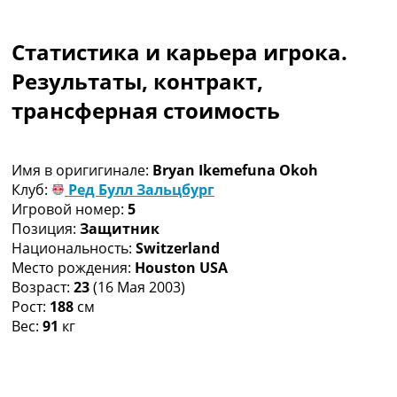
Коллективный прогноз
Турниры
Статистика и карьера игрока.
Чемпионат Мира
Украина. Премьер-Лига
Результаты, контракт,
Украина. Первая Лига
трансферная стоимость
Лига Чемпионов
Англия. Премьер Лига
Испания. Ла Лига
Имя в оригигинале:
Bryan Ikemefuna Okoh
Другие Турниры >>>
Клуб:
Ред Булл Зальцбург
Таблицы
Игровой номер:
5
Таблицы групп Чемпионата Мира
Позиция:
Защитник
Украина. Премьер-Лига
Национальность:
Switzerland
Украина. Первая Лига
Место рождения:
Houston USA
Лига Чемпионов. Таблицы групп
Возраст:
23
(16 Мая 2003)
Англия. Премьер-Лига
Рост:
188
см
Испания. Ла Лига
Вес:
91
кг
Все таблицы >>>
Рейтинги
Рейтинг стран УЕФА
Рейтинг клубов УЕФА