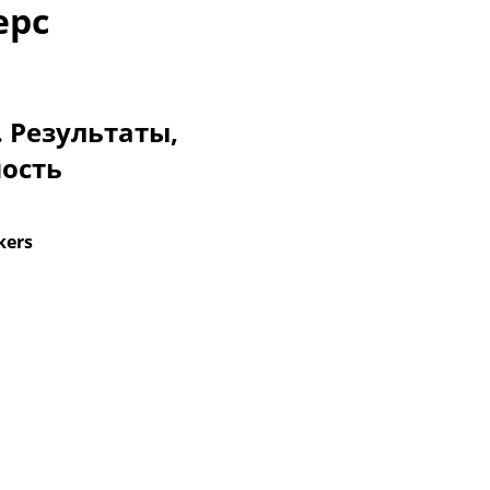
ерс
. Результаты,
мость
kers