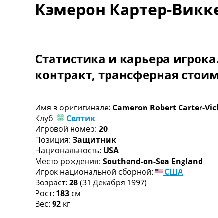
Кэмерон Картер-Викк
Турниры
Чемпионат Мира
Украина. Премьер-Лига
Украина. Первая Лига
Лига Чемпионов
Статистика и карьера игрока
Англия. Премьер Лига
контракт, трансферная стои
Испания. Ла Лига
Другие Турниры >>>
Таблицы
Таблицы групп Чемпионата Мира
Имя в оригигинале:
Cameron Robert Carter-Vic
Украина. Премьер-Лига
Клуб:
Селтик
Украина. Первая Лига
Игровой номер:
20
Лига Чемпионов. Таблицы групп
Позиция:
Защитник
Англия. Премьер-Лига
Национальность:
USA
Испания. Ла Лига
Место рождения:
Southend-on-Sea England
Все таблицы >>>
Игрок национальной сборной:
США
Рейтинги
Возраст:
28
(31 Декабря 1997)
Рейтинг стран УЕФА
Рост:
183
см
Рейтинг клубов УЕФА
Вес:
92
кг
Рейтинг ФИФА