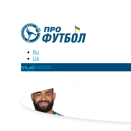
RU
UA
Главная
Меню
Новости футбола
Видео
Трансферы
Новости футбола Украины
Последние комментарии
Конкурс прогнозов
Логин
Рейтинги
Правила
Коллективный прогноз