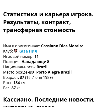
Коллективный прогноз
Турниры
Статистика и карьера игрока.
Чемпионат Мира
Украина. Премьер-Лига
Результаты, контракт,
Украина. Первая Лига
трансферная стоимость
Лига Чемпионов
Англия. Премьер Лига
Испания. Ла Лига
Имя в оригигинале:
Cassiano Dias Moreira
Другие Турниры >>>
Клуб:
Каза Пия
Таблицы
Игровой номер:
11
Таблицы групп Чемпионата Мира
Позиция:
Нападающий
Украина. Премьер-Лига
Национальность:
Brazil
Украина. Первая Лига
Место рождения:
Porto Alegre Brazil
Лига Чемпионов. Таблицы групп
Возраст:
37
(16 Июня 1989)
Англия. Премьер-Лига
Рост:
184
см
Испания. Ла Лига
Вес:
87
кг
Все таблицы >>>
Рейтинги
Кассиано. Последние новости,
Рейтинг стран УЕФА
Рейтинг клубов УЕФА