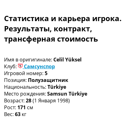
Коллективный прогноз
Турниры
Статистика и карьера игрока.
Чемпионат Мира
Украина. Премьер-Лига
Результаты, контракт,
Украина. Первая Лига
трансферная стоимость
Лига Чемпионов
Англия. Премьер Лига
Испания. Ла Лига
Имя в оригигинале:
Celil Yüksel
Другие Турниры >>>
Клуб:
Самсунспор
Таблицы
Игровой номер:
5
Таблицы групп Чемпионата Мира
Позиция:
Полузащитник
Украина. Премьер-Лига
Национальность:
Türkiye
Украина. Первая Лига
Место рождения:
Samsun Türkiye
Лига Чемпионов. Таблицы групп
Возраст:
28
(1 Января 1998)
Англия. Премьер-Лига
Рост:
171
см
Испания. Ла Лига
Вес:
63
кг
Все таблицы >>>
Рейтинги
Рейтинг стран УЕФА
Рейтинг клубов УЕФА