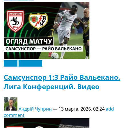
Видео
Эксклюзив
Самсунспор 1:3 Райо Вальекано.
Лига Конференций. Видео
Андрій Чуприн
—
13 марта, 2026, 02:24
add
comment