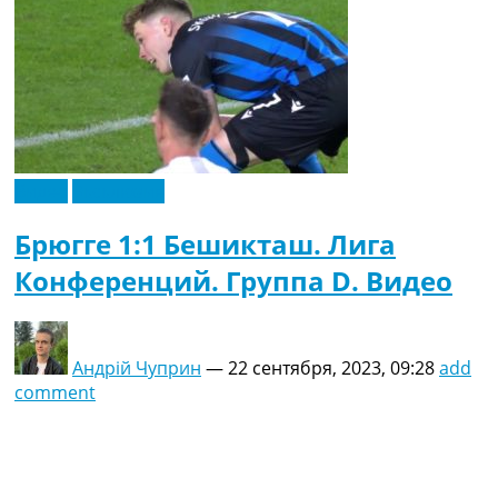
Видео
Эксклюзив
Брюгге 1:1 Бешикташ. Лига
Конференций. Группа D. Видео
Андрій Чуприн
—
22 сентября, 2023, 09:28
add
comment