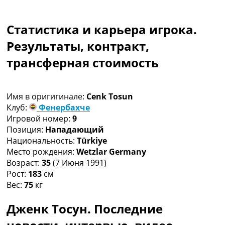
Коллективный прогноз
Турниры
Статистика и карьера игрока.
Чемпионат Мира
Украина. Премьер-Лига
Результаты, контракт,
Украина. Первая Лига
трансферная стоимость
Лига Чемпионов
Англия. Премьер Лига
Испания. Ла Лига
Имя в оригигинале:
Cenk Tosun
Другие Турниры >>>
Клуб:
Фенербахче
Таблицы
Игровой номер:
9
Таблицы групп Чемпионата Мира
Позиция:
Нападающий
Украина. Премьер-Лига
Национальность:
Türkiye
Украина. Первая Лига
Место рождения:
Wetzlar Germany
Лига Чемпионов. Таблицы групп
Возраст:
35
(7 Июня 1991)
Англия. Премьер-Лига
Рост:
183
см
Испания. Ла Лига
Вес:
75
кг
Все таблицы >>>
Рейтинги
Дженк Тосун. Последние
Рейтинг стран УЕФА
Рейтинг клубов УЕФА