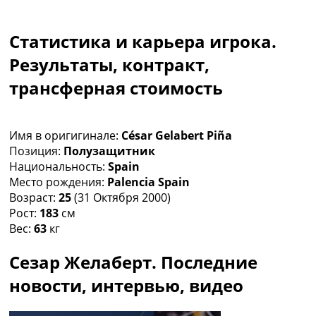
Коллективный прогноз
Турниры
Статистика и карьера игрока.
Чемпионат Мира
Украина. Премьер-Лига
Результаты, контракт,
Украина. Первая Лига
трансферная стоимость
Лига Чемпионов
Англия. Премьер Лига
Испания. Ла Лига
Имя в оригигинале:
César Gelabert Piña
Другие Турниры >>>
Позиция:
Полузащитник
Таблицы
Национальность:
Spain
Таблицы групп Чемпионата Мира
Место рождения:
Palencia Spain
Украина. Премьер-Лига
Возраст:
25
(31 Октября 2000)
Украина. Первая Лига
Рост:
183
см
Лига Чемпионов. Таблицы групп
Вес:
63
кг
Англия. Премьер-Лига
Испания. Ла Лига
Сезар Желаберт. Последние
Все таблицы >>>
Рейтинги
новости, интервью, видео
Рейтинг стран УЕФА
Рейтинг клубов УЕФА