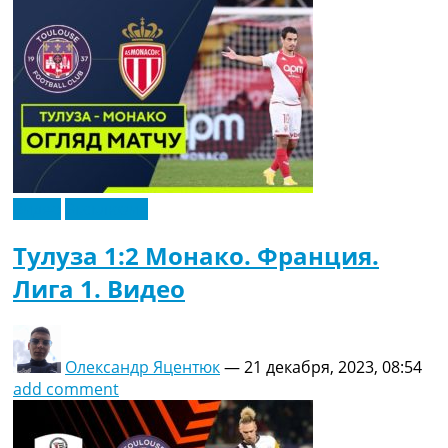
Рейтинг ФИФА
ТВ программа
RU
UA
Categories
Главная
Новости футбола
Видео
Эксклюзив
Видео
Трансферы
Тулуза 1:2 Монако. Франция.
Новости футбола Украины
Лига 1. Видео
Последние комментарии
Конкурс прогнозов
Логин
Рейтинги
Олександр Яцентюк
—
21 декабря, 2023, 08:54
Правила
add comment
Коллективный прогноз
Турниры
Чемпионат Мира