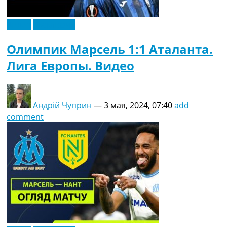
Видео
Эксклюзив
Олимпик Марсель 1:1 Аталанта.
Лига Европы. Видео
Андрій Чуприн
—
3 мая, 2024, 07:40
add
comment