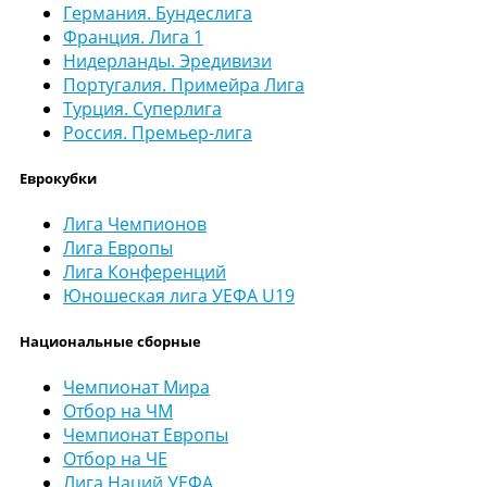
Германия. Бундеслига
Франция. Лига 1
Нидерланды. Эредивизи
Португалия. Примейра Лига
Турция. Суперлига
Россия. Премьер-лига
Еврокубки
Лига Чемпионов
Лига Европы
Лига Конференций
Юношеская лига УЕФА U19
Национальные сборные
Чемпионат Мира
Отбор на ЧМ
Чемпионат Европы
Отбор на ЧЕ
Лига Наций УЕФА