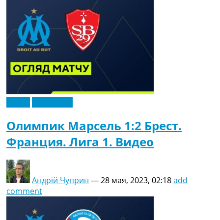
Видео
Эксклюзив
Олимпик Марсель 1:2 Брест.
Франция. Лига 1. Видео
Андрій Чуприн
—
28 мая, 2023, 02:18
add
comment