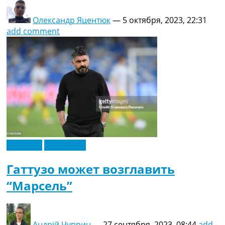
Олександр Яцентюк
—
5 октября, 2023, 22:31
add comment
Франция
Эксклюзив
Гаттузо может возглавить
“Марсель”
Андрій Чуприн
—
27 сентября, 2023, 08:44
add