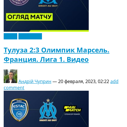
Видео
Эксклюзив
Тулуза 2:3 Олимпик Марсель.
Франция. Лига 1. Видео
Андрій Чуприн
—
20 февраля, 2023, 02:22
add
comment