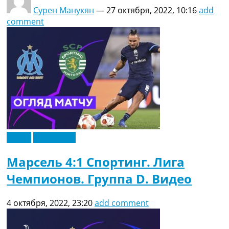
Сурен Манукян
—
27 октября, 2022, 10:16
add
comment
Видео
Эксклюзив
Марсель 4:1 Спортинг. Лига
Чемпионов. Группа D. Видео
4 октября, 2022, 23:20
add comment