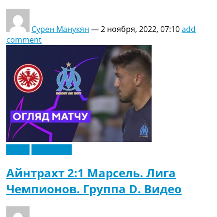
Сурен Манукян
—
2 ноября, 2022, 07:10
add
comment
Видео
Эксклюзив
Айнтрахт 2:1 Марсель. Лига
Чемпионов. Группа D. Видео