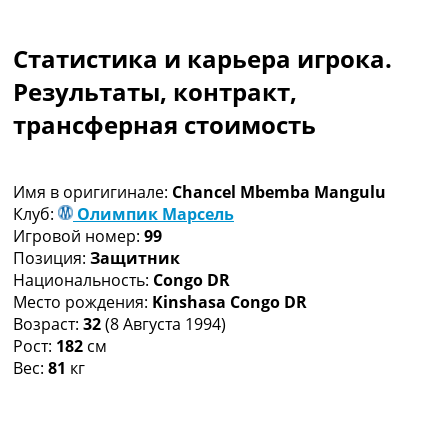
Коллективный прогноз
Турниры
Статистика и карьера игрока.
Чемпионат Мира
Украина. Премьер-Лига
Результаты, контракт,
Украина. Первая Лига
трансферная стоимость
Лига Чемпионов
Англия. Премьер Лига
Испания. Ла Лига
Имя в оригигинале:
Chancel Mbemba Mangulu
Другие Турниры >>>
Клуб:
Олимпик Марсель
Таблицы
Игровой номер:
99
Таблицы групп Чемпионата Мира
Позиция:
Защитник
Украина. Премьер-Лига
Национальность:
Congo DR
Украина. Первая Лига
Место рождения:
Kinshasa Congo DR
Лига Чемпионов. Таблицы групп
Возраст:
32
(8 Августа 1994)
Англия. Премьер-Лига
Рост:
182
см
Испания. Ла Лига
Вес:
81
кг
Все таблицы >>>
Рейтинги
Рейтинг стран УЕФА
Рейтинг клубов УЕФА