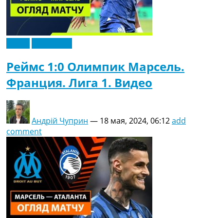
Видео
Эксклюзив
Реймс 1:0 Олимпик Марсель.
Франция. Лига 1. Видео
Андрій Чуприн
—
18 мая, 2024, 06:12
add
comment