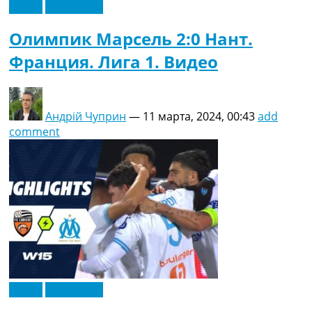
Видео
Эксклюзив
Олимпик Марсель 2:0 Нант.
Франция. Лига 1. Видео
Андрій Чуприн
—
11 марта, 2024, 00:43
add
comment
Видео
Эксклюзив