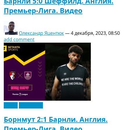
Барнли 5:0 Шеффилд. Англия.
Премьер-Лига. Видео
Олександр Яцентюк
—
4 декабря, 2023, 08:50
add comment
Видео
Эксклюзив
Борнмут 2:1 Барнли. Англия.
Премьер-Лига. Видео