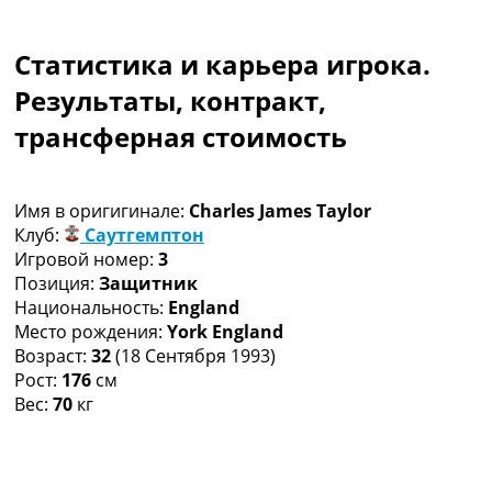
Коллективный прогноз
Турниры
Статистика и карьера игрока.
Чемпионат Мира
Украина. Премьер-Лига
Результаты, контракт,
Украина. Первая Лига
трансферная стоимость
Лига Чемпионов
Англия. Премьер Лига
Испания. Ла Лига
Имя в оригигинале:
Charles James Taylor
Другие Турниры >>>
Клуб:
Саутгемптон
Таблицы
Игровой номер:
3
Таблицы групп Чемпионата Мира
Позиция:
Защитник
Украина. Премьер-Лига
Национальность:
England
Украина. Первая Лига
Место рождения:
York England
Лига Чемпионов. Таблицы групп
Возраст:
32
(18 Сентября 1993)
Англия. Премьер-Лига
Рост:
176
см
Испания. Ла Лига
Вес:
70
кг
Все таблицы >>>
Рейтинги
Рейтинг стран УЕФА
Рейтинг клубов УЕФА