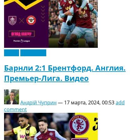
Видео
Эксклюзив
Барнли 2:1 Брентфорд. Англия.
Премьер-Лига. Видео
Андрій Чуприн
—
17 марта, 2024, 00:53
add
comment