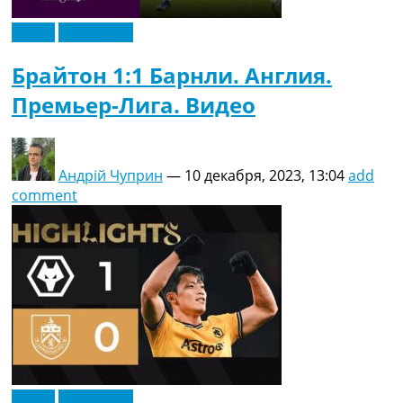
Видео
Эксклюзив
Брайтон 1:1 Барнли. Англия.
Премьер-Лига. Видео
Андрій Чуприн
—
10 декабря, 2023, 13:04
add
comment
Видео
Эксклюзив