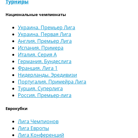
Турниры
Национальные чемпионаты
Украина. Премьер Лига
Украина. Первая Лига
Англия. Премьер Лига
Испания. Примера
Италия. Серия А
Германия. Бундеслига
Франция. Лига 1
Нидерланды. Эредивизи
Португалия. Примейра Лига
Турция. Суперлига
Россия. Премьер-лига
Еврокубки
Лига Чемпионов
Лига Европы
Лига Конференций