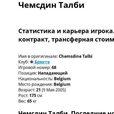
Чемсдин Талби
Турниры
Чемпионат Мира
Украина. Премьер-Лига
Украина. Первая Лига
Лига Чемпионов
Статистика и карьера игрока
Англия. Премьер Лига
контракт, трансферная стои
Испания. Ла Лига
Другие Турниры >>>
Таблицы
Таблицы групп Чемпионата Мира
Имя в оригигинале:
Chemsdine Talbi
Украина. Премьер-Лига
Клуб:
Брюгге
Украина. Первая Лига
Игровой номер:
68
Лига Чемпионов. Таблицы групп
Позиция:
Нападающий
Англия. Премьер-Лига
Национальность:
Belgium
Испания. Ла Лига
Место рождения:
Belgium
Все таблицы >>>
Возраст:
21
(9 Мая 2005)
Рейтинги
Рост:
175
см
Рейтинг стран УЕФА
Вес:
65
кг
Рейтинг клубов УЕФА
Чемсдин Талби. Последние но
Рейтинг ФИФА