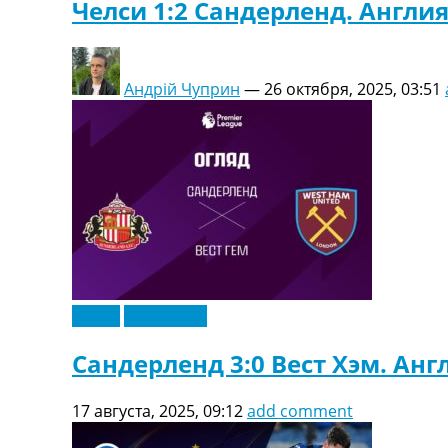
Челси 1:2 Сандерленд. Англи
Андрій Чуприн
—
26 октября, 2025, 03:51
Видео
Эксклюзив
Сандерленд 3:0 Вест Хэм. Анг
17 августа, 2025, 09:12
add comment