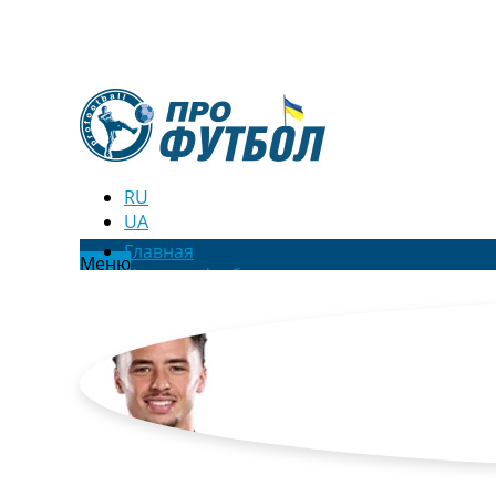
RU
UA
Главная
Меню
Новости футбола
Видео
Трансферы
Новости футбола Украины
Последние комментарии
Конкурс прогнозов
Логин
Рейтинги
Правила
Коллективный прогноз