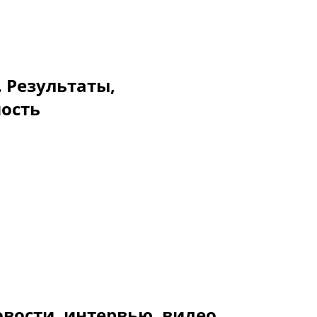
. Результаты,
мость
вости, интервью, видео