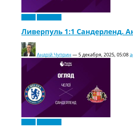
Видео
Эксклюзив
Ливерпуль 1:1 Сандерленд. А
Андрій Чуприн
—
5 декабря, 2025, 05:08
a
Видео
Эксклюзив