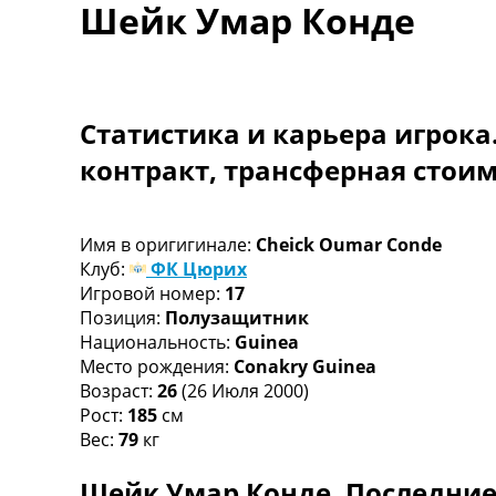
Шейк Умар Конде
Турниры
Чемпионат Мира
Украина. Премьер-Лига
Украина. Первая Лига
Лига Чемпионов
Статистика и карьера игрока
Англия. Премьер Лига
контракт, трансферная стои
Испания. Ла Лига
Другие Турниры >>>
Таблицы
Таблицы групп Чемпионата Мира
Имя в оригигинале:
Cheick Oumar Conde
Украина. Премьер-Лига
Клуб:
ФК Цюрих
Украина. Первая Лига
Игровой номер:
17
Лига Чемпионов. Таблицы групп
Позиция:
Полузащитник
Англия. Премьер-Лига
Национальность:
Guinea
Испания. Ла Лига
Место рождения:
Conakry Guinea
Все таблицы >>>
Возраст:
26
(26 Июля 2000)
Рейтинги
Рост:
185
см
Рейтинг стран УЕФА
Вес:
79
кг
Рейтинг клубов УЕФА
Шейк Умар Конде. Последние
Рейтинг ФИФА