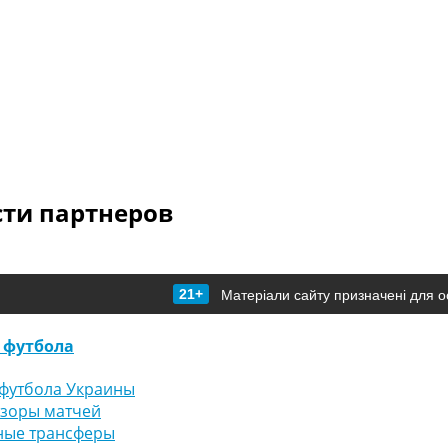
сти партнеров
21+
Матеріали сайту призначені для о
 футбола
футбола Украины
бзоры матчей
ные трансферы