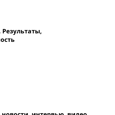
. Результаты,
мость
 новости, интервью, видео