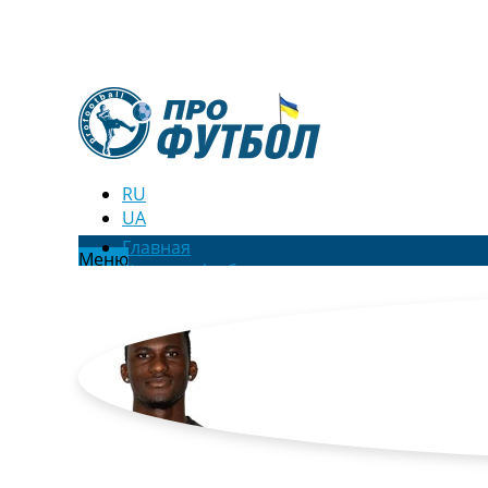
RU
UA
Главная
Меню
Новости футбола
Видео
Трансферы
Новости футбола Украины
Последние комментарии
Конкурс прогнозов
Логин
Рейтинги
Правила
Коллективный прогноз