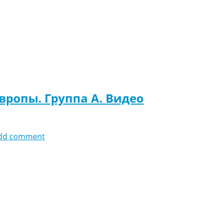
вропы. Группа A. Видео
dd comment