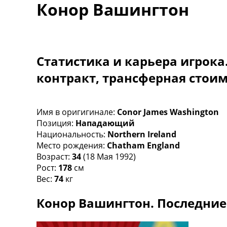
Конор Вашингтон
Турниры
Чемпионат Мира
Украина. Премьер-Лига
Украина. Первая Лига
Лига Чемпионов
Статистика и карьера игрока
Англия. Премьер Лига
контракт, трансферная стои
Испания. Ла Лига
Другие Турниры >>>
Таблицы
Таблицы групп Чемпионата Мира
Имя в оригигинале:
Conor James Washington
Украина. Премьер-Лига
Позиция:
Нападающий
Украина. Первая Лига
Национальность:
Northern Ireland
Лига Чемпионов. Таблицы групп
Место рождения:
Chatham England
Англия. Премьер-Лига
Возраст:
34
(18 Мая 1992)
Испания. Ла Лига
Рост:
178
см
Все таблицы >>>
Вес:
74
кг
Рейтинги
Конор Вашингтон. Последние
Рейтинг стран УЕФА
Рейтинг клубов УЕФА
Рейтинг ФИФА