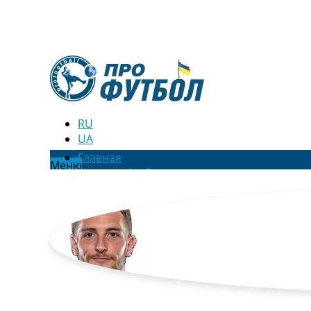
RU
UA
Главная
Меню
Новости футбола
Видео
Трансферы
Новости футбола Украины
Последние комментарии
Конкурс прогнозов
Логин
Рейтинги
Правила
Коллективный прогноз