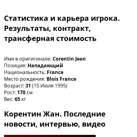
Коллективный прогноз
Турниры
Статистика и карьера игрока.
Чемпионат Мира
Украина. Премьер-Лига
Результаты, контракт,
Украина. Первая Лига
трансферная стоимость
Лига Чемпионов
Англия. Премьер Лига
Испания. Ла Лига
Имя в оригигинале:
Corentin Jean
Другие Турниры >>>
Позиция:
Нападающий
Таблицы
Национальность:
France
Таблицы групп Чемпионата Мира
Место рождения:
Blois France
Украина. Премьер-Лига
Возраст:
31
(15 Июля 1995)
Украина. Первая Лига
Рост:
170
см
Лига Чемпионов. Таблицы групп
Вес:
65
кг
Англия. Премьер-Лига
Испания. Ла Лига
Корентин Жан. Последние
Все таблицы >>>
Рейтинги
новости, интервью, видео
Рейтинг стран УЕФА
Рейтинг клубов УЕФА