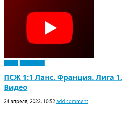
Рейтинг ФИФА
ТВ программа
RU
UA
Categories
Главная
Новости футбола
Видео
Эксклюзив
Видео
Трансферы
ПСЖ 1:1 Ланс. Франция. Лига 1.
Новости футбола Украины
Видео
Последние комментарии
Конкурс прогнозов
Логин
24 апреля, 2022, 10:52
add comment
Рейтинги
Правила
Коллективный прогноз
Турниры
Чемпионат Мира