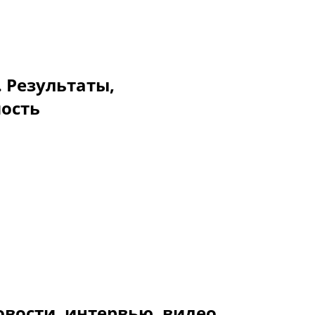
. Результаты,
мость
овости, интервью, видео