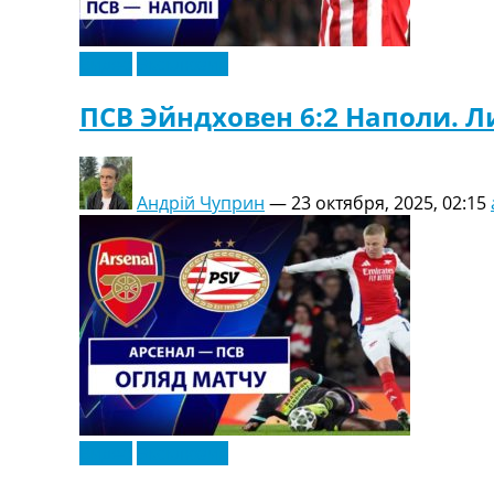
Видео
Эксклюзив
ПСВ Эйндховен 6:2 Наполи. Л
Андрій Чуприн
—
23 октября, 2025, 02:15
Видео
Эксклюзив