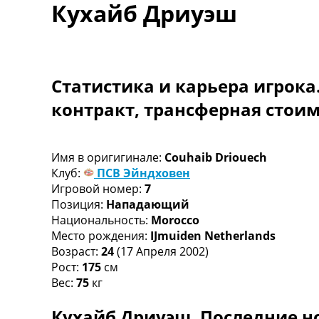
Кухайб Дриуэш
Турниры
Чемпионат Мира
Украина. Премьер-Лига
Украина. Первая Лига
Лига Чемпионов
Статистика и карьера игрока
Англия. Премьер Лига
контракт, трансферная стои
Испания. Ла Лига
Другие Турниры >>>
Таблицы
Таблицы групп Чемпионата Мира
Имя в оригигинале:
Couhaib Driouech
Украина. Премьер-Лига
Клуб:
ПСВ Эйндховен
Украина. Первая Лига
Игровой номер:
7
Лига Чемпионов. Таблицы групп
Позиция:
Нападающий
Англия. Премьер-Лига
Национальность:
Morocco
Испания. Ла Лига
Место рождения:
IJmuiden Netherlands
Все таблицы >>>
Возраст:
24
(17 Апреля 2002)
Рейтинги
Рост:
175
см
Рейтинг стран УЕФА
Вес:
75
кг
Рейтинг клубов УЕФА
Кухайб Дриуэш. Последние н
Рейтинг ФИФА