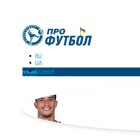
RU
UA
Главная
Меню
Новости футбола
Видео
Трансферы
Новости футбола Украины
Последние комментарии
Конкурс прогнозов
Логин
Рейтинги
Правила
Коллективный прогноз