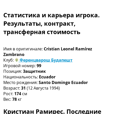
Коллективный прогноз
Турниры
Статистика и карьера игрока.
Чемпионат Мира
Украина. Премьер-Лига
Результаты, контракт,
Украина. Первая Лига
трансферная стоимость
Лига Чемпионов
Англия. Премьер Лига
Испания. Ла Лига
Имя в оригигинале:
Cristian Leonel Ramírez
Другие Турниры >>>
Zambrano
Таблицы
Клуб:
Ференцварош Будапешт
Таблицы групп Чемпионата Мира
Игровой номер:
99
Украина. Премьер-Лига
Позиция:
Защитник
Украина. Первая Лига
Национальность:
Ecuador
Лига Чемпионов. Таблицы групп
Место рождения:
Santo Domingo Ecuador
Англия. Премьер-Лига
Возраст:
31
(12 Августа 1994)
Испания. Ла Лига
Рост:
174
см
Все таблицы >>>
Вес:
78
кг
Рейтинги
Рейтинг стран УЕФА
Кристиан Рамирес. Последние
Рейтинг клубов УЕФА