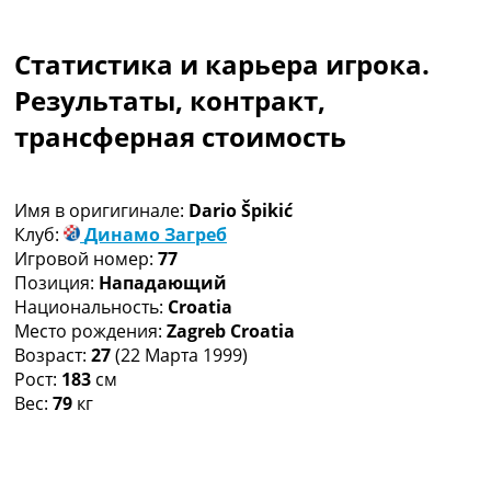
Коллективный прогноз
Турниры
Статистика и карьера игрока.
Чемпионат Мира
Украина. Премьер-Лига
Результаты, контракт,
Украина. Первая Лига
трансферная стоимость
Лига Чемпионов
Англия. Премьер Лига
Испания. Ла Лига
Имя в оригигинале:
Dario Špikić
Другие Турниры >>>
Клуб:
Динамо Загреб
Таблицы
Игровой номер:
77
Таблицы групп Чемпионата Мира
Позиция:
Нападающий
Украина. Премьер-Лига
Национальность:
Croatia
Украина. Первая Лига
Место рождения:
Zagreb Croatia
Лига Чемпионов. Таблицы групп
Возраст:
27
(22 Марта 1999)
Англия. Премьер-Лига
Рост:
183
см
Испания. Ла Лига
Вес:
79
кг
Все таблицы >>>
Рейтинги
Рейтинг стран УЕФА
Рейтинг клубов УЕФА