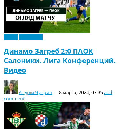
Видео
Эксклюзив
Динамо Загреб 2:0 ПАОК
Салоники. Лига Конференций.
Видео
Андрій Чуприн
—
8 марта, 2024, 07:35
add
comment