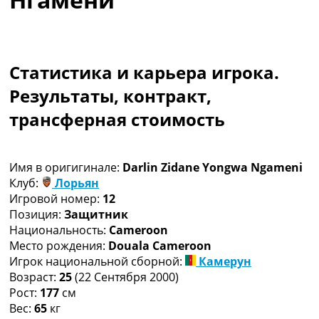
Коллективный прогноз
Турниры
Чемпионат Мира
Украина. Премьер-Лига
Статистика и карьера игрока.
Украина. Первая Лига
Результаты, контракт,
Лига Чемпионов
Англия. Премьер Лига
трансферная стоимость
Испания. Ла Лига
Другие Турниры >>>
Таблицы
Имя в оригигинале:
Darlin Zidane Yongwa Ngameni
Таблицы групп Чемпионата Мира
Клуб:
Лорьян
Украина. Премьер-Лига
Игровой номер:
12
Украина. Первая Лига
Позиция:
Защитник
Лига Чемпионов. Таблицы групп
Национальность:
Cameroon
Англия. Премьер-Лига
Место рождения:
Douala Cameroon
Испания. Ла Лига
Игрок национальной сборной:
Камерун
Все таблицы >>>
Возраст:
25
(22 Сентября 2000)
Рейтинги
Рост:
177
см
Рейтинг стран УЕФА
Вес:
65
кг
Рейтинг клубов УЕФА