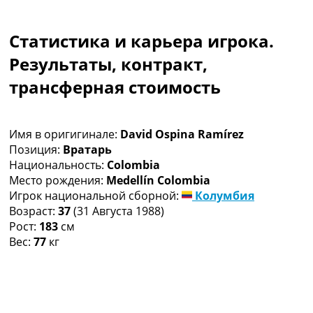
Коллективный прогноз
Турниры
Статистика и карьера игрока.
Чемпионат Мира
Украина. Премьер-Лига
Результаты, контракт,
Украина. Первая Лига
трансферная стоимость
Лига Чемпионов
Англия. Премьер Лига
Испания. Ла Лига
Имя в оригигинале:
David Ospina Ramírez
Другие Турниры >>>
Позиция:
Вратарь
Таблицы
Национальность:
Colombia
Таблицы групп Чемпионата Мира
Место рождения:
Medellín Colombia
Украина. Премьер-Лига
Игрок национальной сборной:
Колумбия
Украина. Первая Лига
Возраст:
37
(31 Августа 1988)
Лига Чемпионов. Таблицы групп
Рост:
183
см
Англия. Премьер-Лига
Вес:
77
кг
Испания. Ла Лига
Все таблицы >>>
Рейтинги
Рейтинг стран УЕФА
Рейтинг клубов УЕФА