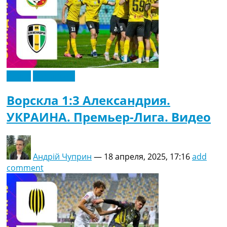
Видео
Эксклюзив
Ворскла 1:3 Александрия.
УКРАИНА. Премьер-Лига. Видео
Андрій Чуприн
—
18 апреля, 2025, 17:16
add
comment