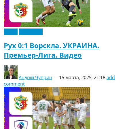
Видео
Эксклюзив
Рух 0:1 Ворскла. УКРАИНА.
Премьер-Лига. Видео
Андрій Чуприн
—
15 марта, 2025, 21:18
add
comment