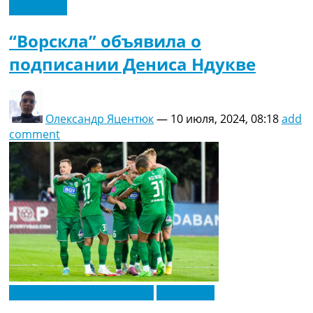
Эксклюзив
“Ворскла” объявила о
подписании Дениса Ндукве
Олександр Яцентюк
—
10 июля, 2024, 08:18
add
comment
Новости футбола Украины
Эксклюзив