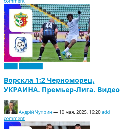
comment
Видео
Эксклюзив
Ворскла 1:2 Черноморец.
УКРАИНА. Премьер-Лига. Видео
Андрій Чуприн
—
10 мая, 2025, 16:20
add
comment