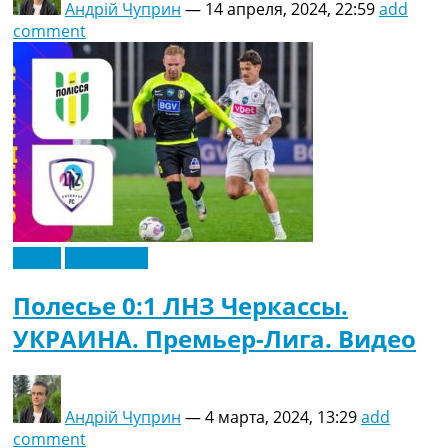
Андрій Чуприн
—
14 апреля, 2024, 22:59
add
comment
Видео
Эксклюзив
Полесье 0:1 ЛНЗ Черкассы.
УКРАИНА. Премьер-Лига. Видео
Андрій Чуприн
—
4 марта, 2024, 13:29
add
comment