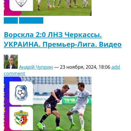
Видео
Эксклюзив
Ворскла 2:0 ЛНЗ Черкассы.
УКРАИНА. Премьер-Лига. Видео
Андрій Чуприн
—
23 ноября, 2024, 18:06
add
comment