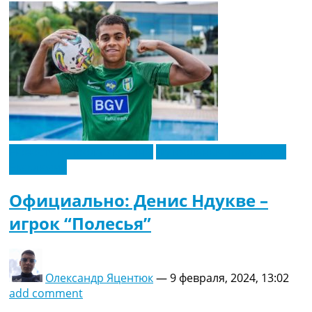
Новости футбола Украины
Футбольные трансферы
Эксклюзив
Официально: Денис Ндукве –
игрок “Полесья”
Олександр Яцентюк
—
9 февраля, 2024, 13:02
add comment