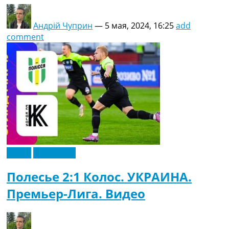
Андрій Чуприн
—
5 мая, 2024, 16:25
add
comment
Видео
Эксклюзив
Полесье 2:1 Колос. УКРАИНА.
Премьер-Лига. Видео