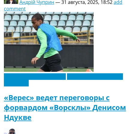
Андрій Чуприн
—
31 августа, 2025, 18:52
add
comment
Новости футбола Украины
Футбольные трансферы
Эксклюзив
«Верес» ведет переговоры с
форвардом «Ворсклы» Денисом
Ндукве