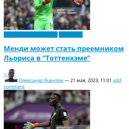
Футбольные трансферы
Эксклюзив
Менди может стать преемником
Льориса в “Тоттенхэме”
Олександр Яцентюк
—
21 мая, 2023, 11:01
add
comment