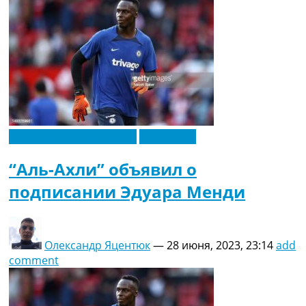
Футбольные трансферы
Эксклюзив
“Аль-Ахли” объявил о
подписании Эдуара Менди
Олександр Яцентюк
—
28 июня, 2023, 23:14
add
comment