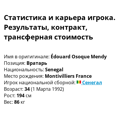
Коллективный прогноз
Турниры
Статистика и карьера игрока.
Чемпионат Мира
Украина. Премьер-Лига
Результаты, контракт,
Украина. Первая Лига
трансферная стоимость
Лига Чемпионов
Англия. Премьер Лига
Испания. Ла Лига
Имя в оригигинале:
Édouard Osoque Mendy
Другие Турниры >>>
Позиция:
Вратарь
Таблицы
Национальность:
Senegal
Таблицы групп Чемпионата Мира
Место рождения:
Montivilliers France
Украина. Премьер-Лига
Игрок национальной сборной:
Сенегал
Украина. Первая Лига
Возраст:
34
(1 Марта 1992)
Лига Чемпионов. Таблицы групп
Рост:
194
см
Англия. Премьер-Лига
Вес:
86
кг
Испания. Ла Лига
Все таблицы >>>
Рейтинги
Рейтинг стран УЕФА
Рейтинг клубов УЕФА