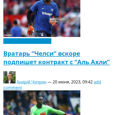
Футбольные трансферы
Вратарь “Челси” вскоре
подпишет контракт с “Аль Ахли”
Андрій Чуприн
—
20 июня, 2023, 09:42
add
comment