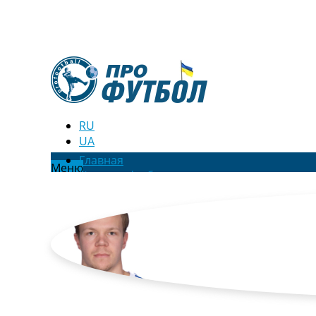
RU
UA
Главная
Меню
Новости футбола
Видео
Трансферы
Новости футбола Украины
Последние комментарии
Конкурс прогнозов
Логин
Рейтинги
Правила
Коллективный прогноз