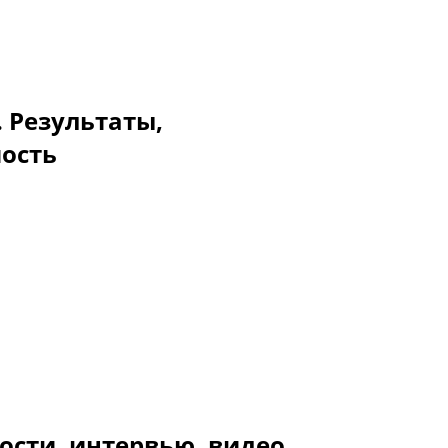
. Результаты,
мость
ости, интервью, видео