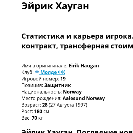
Эйрик Хауган
Турниры
Чемпионат Мира
Украина. Премьер-Лига
Украина. Первая Лига
Лига Чемпионов
Статистика и карьера игрока
Англия. Премьер Лига
контракт, трансферная стои
Испания. Ла Лига
Другие Турниры >>>
Таблицы
Таблицы групп Чемпионата Мира
Имя в оригигинале:
Eirik Haugan
Украина. Премьер-Лига
Клуб:
Молде ФК
Украина. Первая Лига
Игровой номер:
19
Лига Чемпионов. Таблицы групп
Позиция:
Защитник
Англия. Премьер-Лига
Национальность:
Norway
Испания. Ла Лига
Место рождения:
Aalesund Norway
Все таблицы >>>
Возраст:
28
(27 Августа 1997)
Рейтинги
Рост:
180
см
Рейтинг стран УЕФА
Вес:
70
кг
Рейтинг клубов УЕФА
Эйрик Хауган. Последние нов
Рейтинг ФИФА