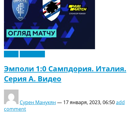
Видео
Эксклюзив
Эмполи 1:0 Сампдория. Италия.
Серия A. Видео
Сурен Манукян
—
17 января, 2023, 06:50
add
comment