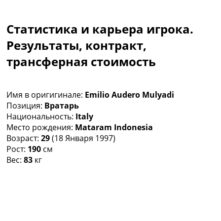
Коллективный прогноз
Турниры
Статистика и карьера игрока.
Чемпионат Мира
Украина. Премьер-Лига
Результаты, контракт,
Украина. Первая Лига
трансферная стоимость
Лига Чемпионов
Англия. Премьер Лига
Испания. Ла Лига
Имя в оригигинале:
Emilio Audero Mulyadi
Другие Турниры >>>
Позиция:
Вратарь
Таблицы
Национальность:
Italy
Таблицы групп Чемпионата Мира
Место рождения:
Mataram Indonesia
Украина. Премьер-Лига
Возраст:
29
(18 Января 1997)
Украина. Первая Лига
Рост:
190
см
Лига Чемпионов. Таблицы групп
Вес:
83
кг
Англия. Премьер-Лига
Испания. Ла Лига
Все таблицы >>>
Рейтинги
Рейтинг стран УЕФА
Рейтинг клубов УЕФА