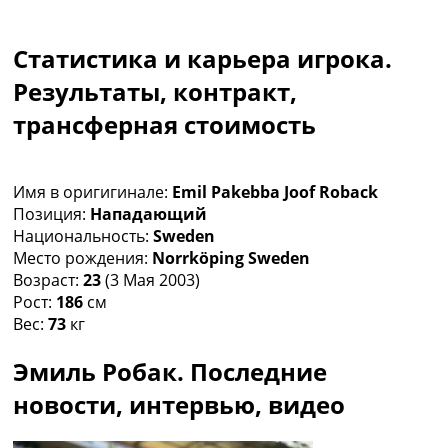
Коллективный прогноз
Турниры
Статистика и карьера игрока.
Чемпионат Мира
Украина. Премьер-Лига
Результаты, контракт,
Украина. Первая Лига
трансферная стоимость
Лига Чемпионов
Англия. Премьер Лига
Испания. Ла Лига
Имя в оригигинале:
Emil Pakebba Joof Roback
Другие Турниры >>>
Позиция:
Нападающий
Таблицы
Национальность:
Sweden
Таблицы групп Чемпионата Мира
Место рождения:
Norrköping Sweden
Украина. Премьер-Лига
Возраст:
23
(3 Мая 2003)
Украина. Первая Лига
Рост:
186
см
Лига Чемпионов. Таблицы групп
Вес:
73
кг
Англия. Премьер-Лига
Испания. Ла Лига
Эмиль Робак. Последние
Все таблицы >>>
Рейтинги
новости, интервью, видео
Рейтинг стран УЕФА
Рейтинг клубов УЕФА