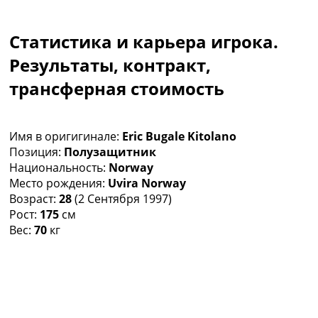
Коллективный прогноз
Турниры
Статистика и карьера игрока.
Чемпионат Мира
Украина. Премьер-Лига
Результаты, контракт,
Украина. Первая Лига
трансферная стоимость
Лига Чемпионов
Англия. Премьер Лига
Испания. Ла Лига
Имя в оригигинале:
Eric Bugale Kitolano
Другие Турниры >>>
Позиция:
Полузащитник
Таблицы
Национальность:
Norway
Таблицы групп Чемпионата Мира
Место рождения:
Uvira Norway
Украина. Премьер-Лига
Возраст:
28
(2 Сентября 1997)
Украина. Первая Лига
Рост:
175
см
Лига Чемпионов. Таблицы групп
Вес:
70
кг
Англия. Премьер-Лига
Испания. Ла Лига
Все таблицы >>>
Рейтинги
Рейтинг стран УЕФА
Рейтинг клубов УЕФА