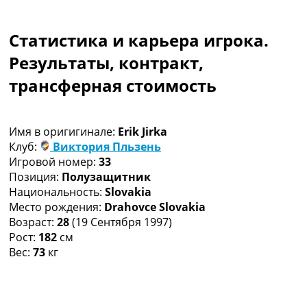
Коллективный прогноз
Турниры
Статистика и карьера игрока.
Чемпионат Мира
Украина. Премьер-Лига
Результаты, контракт,
Украина. Первая Лига
трансферная стоимость
Лига Чемпионов
Англия. Премьер Лига
Испания. Ла Лига
Имя в оригигинале:
Erik Jirka
Другие Турниры >>>
Клуб:
Виктория Пльзень
Таблицы
Игровой номер:
33
Таблицы групп Чемпионата Мира
Позиция:
Полузащитник
Украина. Премьер-Лига
Национальность:
Slovakia
Украина. Первая Лига
Место рождения:
Drahovce Slovakia
Лига Чемпионов. Таблицы групп
Возраст:
28
(19 Сентября 1997)
Англия. Премьер-Лига
Рост:
182
см
Испания. Ла Лига
Вес:
73
кг
Все таблицы >>>
Рейтинги
Рейтинг стран УЕФА
Рейтинг клубов УЕФА