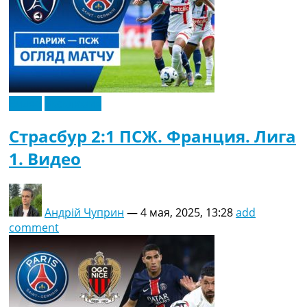
Видео
Эксклюзив
Страсбур 2:1 ПСЖ. Франция. Лига
1. Видео
Андрій Чуприн
—
4 мая, 2025, 13:28
add
comment