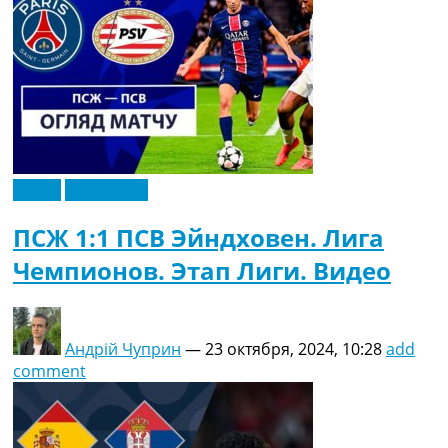
Видео
Эксклюзив
ПСЖ 1:1 ПСВ Эйндховен. Лига
Чемпионов. Этап Лиги. Видео
Андрій Чуприн
—
23 октября, 2024, 10:28
add
comment