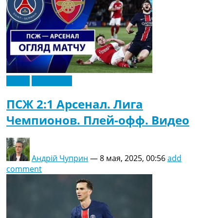
Видео
Эксклюзив
ПСЖ 2:1 Арсенал. Лига
Чемпионов. Плей-офф. Видео
Андрій Чуприн
—
8 мая, 2025, 00:56
add
comment