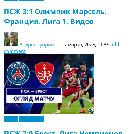
ПСЖ 3:1 Олимпик Марсель.
Франция. Лига 1. Видео
Андрій Чуприн
—
17 марта, 2025, 11:59
add
comment
Видео
Эксклюзив
ПСЖ 7:0 Брест. Лига Чемпионов.