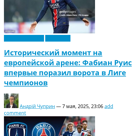
Лига Чемпионов
Эксклюзив
Исторический момент на
европейской арене: Фабиан Руис
впервые поразил ворота в Лиге
чемпионов
Андрій Чуприн
—
7 мая, 2025, 23:06
add
comment