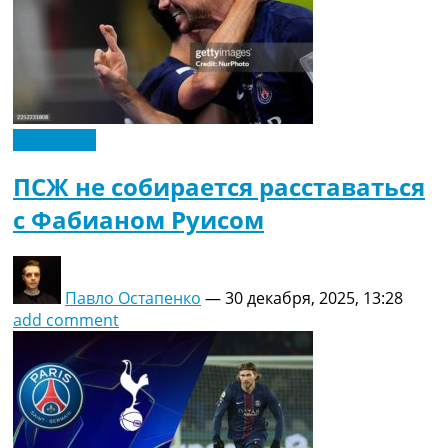
Эксклюзив
ПСЖ не собирается расставаться
с Фабианом Руисом
Павло Остапенко
—
30 декабря, 2025, 13:28
add comment