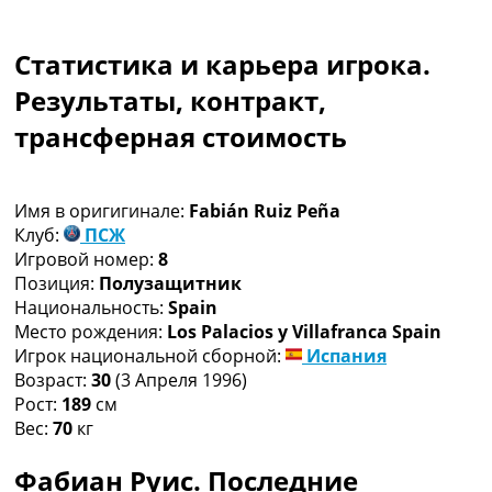
Коллективный прогноз
Турниры
Статистика и карьера игрока.
Чемпионат Мира
Украина. Премьер-Лига
Результаты, контракт,
Украина. Первая Лига
трансферная стоимость
Лига Чемпионов
Англия. Премьер Лига
Испания. Ла Лига
Имя в оригигинале:
Fabián Ruiz Peña
Другие Турниры >>>
Клуб:
ПСЖ
Таблицы
Игровой номер:
8
Таблицы групп Чемпионата Мира
Позиция:
Полузащитник
Украина. Премьер-Лига
Национальность:
Spain
Украина. Первая Лига
Место рождения:
Los Palacios y Villafranca Spain
Лига Чемпионов. Таблицы групп
Игрок национальной сборной:
Испания
Англия. Премьер-Лига
Возраст:
30
(3 Апреля 1996)
Испания. Ла Лига
Рост:
189
см
Все таблицы >>>
Вес:
70
кг
Рейтинги
Рейтинг стран УЕФА
Фабиан Руис. Последние
Рейтинг клубов УЕФА