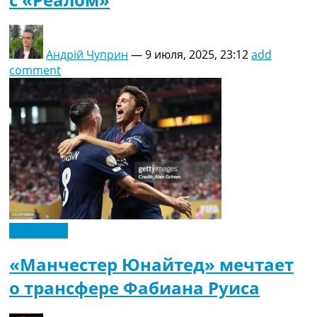
Андрій Чуприн
—
9 июля, 2025, 23:12
add
comment
Эксклюзив
«Манчестер Юнайтед» мечтает
о трансфере Фабиана Руиса