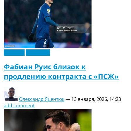
Франция
Эксклюзив
Фабиан Руис близок к
продлению контракта с «ПСЖ»
Олександр Яцентюк
—
13 января, 2026, 14:23
add comment