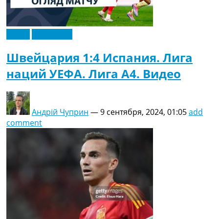
Видео
Эксклюзив
Швейцария 1:4 Испания. Лига
наций УЕФА. Лига A4. Видео
Андрій Чуприн
—
9 сентября, 2024, 01:05
add
comment