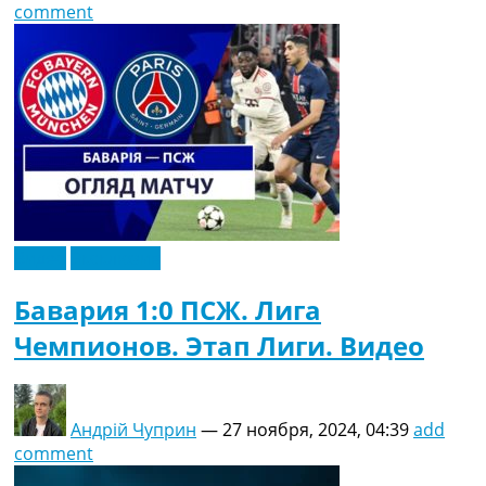
comment
Видео
Эксклюзив
Бавария 1:0 ПСЖ. Лига
Чемпионов. Этап Лиги. Видео
Андрій Чуприн
—
27 ноября, 2024, 04:39
add
comment