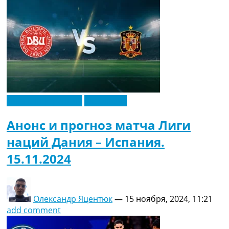
Лига конференций
Эксклюзив
Анонс и прогноз матча Лиги
наций Дания – Испания.
15.11.2024
Олександр Яцентюк
—
15 ноября, 2024, 11:21
add comment