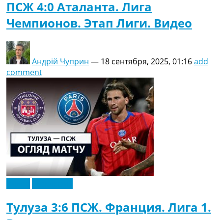
ПСЖ 4:0 Аталанта. Лига
Чемпионов. Этап Лиги. Видео
Андрій Чуприн
—
18 сентября, 2025, 01:16
add
comment
Видео
Эксклюзив
Тулуза 3:6 ПСЖ. Франция. Лига 1.