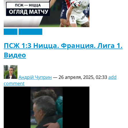
Видео
Эксклюзив
ПСЖ 1:3 Ницца. Франция. Лига 1.
Видео
Андрій Чуприн
—
26 апреля, 2025, 02:33
add
comment