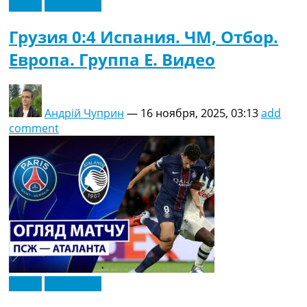
Видео
Эксклюзив
Грузия 0:4 Испания. ЧМ, Отбор.
Европа. Группа E. Видео
Андрій Чуприн
—
16 ноября, 2025, 03:13
add
comment
Видео
Эксклюзив