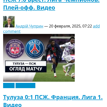
Плей-офф. Видео
Андрій Чуприн
—
20 февраля, 2025, 07:22
add
comment
Видео
Эксклюзив
Тулуза 0:1 ПСЖ. Франция. Лига 1.
Видео