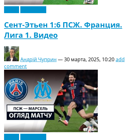
Видео
Эксклюзив
Сент-Этьен 1:6 ПСЖ. Франция.
Лига 1. Видео
Андрій Чуприн
—
30 марта, 2025, 10:20
add
comment
Видео
Эксклюзив